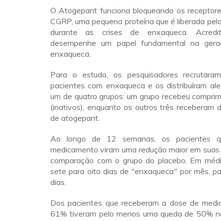
O Atogepant funciona bloqueando os receptores
CGRP, uma pequena proteína que é liberada pel
durante as crises de enxaqueca. Acredi
desempenhe um papel fundamental na gera
enxaqueca.
Para o estudo, os pesquisadores recrutar
pacientes com enxaqueca e os distribuíram al
um de quatro grupos: um grupo recebeu comprim
(inativos), enquanto os outros três receberam 
de atogepant.
Ao longo de 12 semanas, os pacientes 
medicamento viram uma redução maior em sua
comparação com o grupo do placebo. Em médi
sete para oito dias de "enxaqueca" por mês, pa
dias.
Dos pacientes que receberam a dose de medic
61% tiveram pelo menos uma queda de 50% no