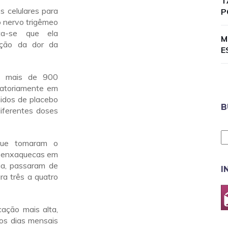
T
 celulares para
P
o nervo trigêmeo
ta-se que ela
M
ção da dor da
E
am mais de 900
eatoriamente em
idos de placebo
B
diferentes doses
que tomaram o
s enxaquecas em
a, passaram de
I
ra três a quatro
ação mais alta,
s dias mensais