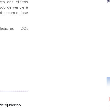
to aos efeitos
P
isão de ventre e
ntes com a dose
icine. DOI:
de ajudar no