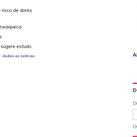
risco de dores
 enxaqueca
a
 sugere estudo
A
todas as notícias
D
D
Ou