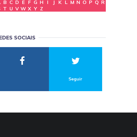
A
B
C
D
E
F
G
H
I
J
K
L
M
N
O
P
Q
R
S
T
U
V
W
X
Y
Z
EDES SOCIAIS
Seguir