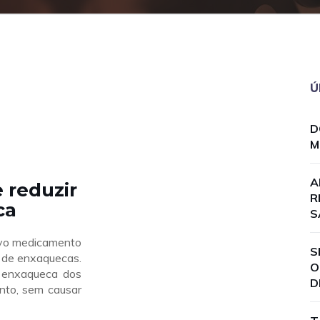
Ú
D
M
A
 reduzir
R
ca
S
o medicamento
S
o de enxaquecas.
O
 enxaqueca dos
D
nto, sem causar