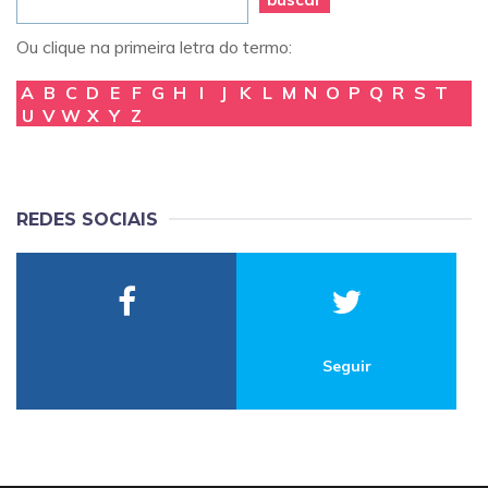
Ou clique na primeira letra do termo:
A
B
C
D
E
F
G
H
I
J
K
L
M
N
O
P
Q
R
S
T
U
V
W
X
Y
Z
REDES SOCIAIS
Seguir