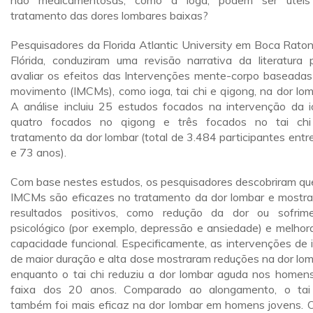
não medicamentosas, como a ioga, podem ser úteis
tratamento das dores lombares baixas?
Pesquisadores da Florida Atlantic University em Boca Raton
Flórida, conduziram uma revisão narrativa da literatura 
avaliar os efeitos das Intervenções mente-corpo baseada
movimento (IMCMs), como ioga, tai chi e qigong, na dor lom
A análise incluiu 25 estudos focados na intervenção da i
quatro focados no qigong e três focados no tai ch
tratamento da dor lombar (total de 3.484 participantes entr
e 73 anos).
Com base nestes estudos, os pesquisadores descobriram qu
IMCMs são eficazes no tratamento da dor lombar e mostr
resultados positivos, como redução da dor ou sofrim
psicológico (por exemplo, depressão e ansiedade) e melhor
capacidade funcional. Especificamente, as intervenções de 
de maior duração e alta dose mostraram reduções na dor lom
enquanto o tai chi reduziu a dor lombar aguda nos homen
faixa dos 20 anos. Comparado ao alongamento, o tai
também foi mais eficaz na dor lombar em homens jovens. O