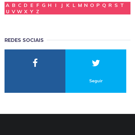
A
B
C
D
E
F
G
H
I
J
K
L
M
N
O
P
Q
R
S
T
U
V
W
X
Y
Z
REDES SOCIAIS
Seguir