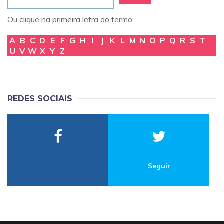
Ou clique na primeira letra do termo:
A
B
C
D
E
F
G
H
I
J
K
L
M
N
O
P
Q
R
S
T
U
V
W
X
Y
Z
REDES SOCIAIS
Seguir