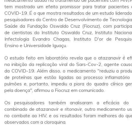
medicamento usado na tratamendo de pacientes com HIV/A
tem mostrado um efeito promissor para tratar pacientes
COVID-19. É o que mostra resultados de um estudo liderado
pesquisadores do Centro de Desenvolvimento de Tecnologi
Saúde da Fundação Oswaldo Cruz (Fiocruz), com particip
de cientistas do Instituto Oswaldo Cruz, Instituto Naciona
Infectologia Evandro Chagas, Instituto D'or de Pesqui
Ensino e Universidade Iguaçu.
O estudo feito em laboratório revela que o atazanavir é ef
na inibição da replicação viral do Sars-Cov-2, agente caus
da COVID-19. Além disso, o medicamento "reduziu a prod
de proteínas que estão ligadas ao processo inflamatório
pulmões e, portanto, impediu a piora do quadro clínico ge
pela doença", afirmou a Fiocruz em comunicado.
Os pesquisadores também analisaram a eficácia do
combinado de atazanavir e ritonavir, outro medicamento u
no combate ao HIV, e os resultados foram melhores do qu
observados com a cloroquina.