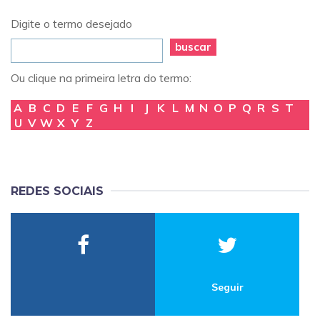
Digite o termo desejado
buscar
Ou clique na primeira letra do termo:
A
B
C
D
E
F
G
H
I
J
K
L
M
N
O
P
Q
R
S
T
U
V
W
X
Y
Z
REDES SOCIAIS
Seguir