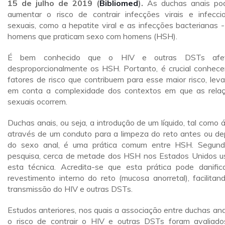
15 de julho de 2019 (
Bibliomed
).
As duchas anais po
aumentar o risco de contrair infecções virais e infecci
sexuais, como a hepatite viral e as infecções bacterianas 
homens que praticam sexo com homens (HSH).
É bem conhecido que o HIV e outras DSTs afe
desproporcionalmente os HSH. Portanto, é crucial conhece
fatores de risco que contribuem para esse maior risco, lev
em conta a complexidade dos contextos em que as rela
sexuais ocorrem.
Duchas anais, ou seja, a introdução de um líquido, tal como 
através de um conduto para a limpeza do reto antes ou de
do sexo anal, é uma prática comum entre HSH. Segun
pesquisa, cerca de metade dos HSH nos Estados Unidos 
esta técnica. Acredita-se que esta prática pode danific
revestimento interno do reto (mucosa anorretal), facilitan
transmissão do HIV e outras DSTs.
Estudos anteriores, nos quais a associação entre duchas ana
o risco de contrair o HIV e outras DSTs foram avaliado