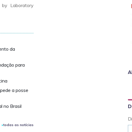
 by Laboratory
ento da
endação para
A
cina
mpede a posse
l no Brasil
D
D
todas as notícias