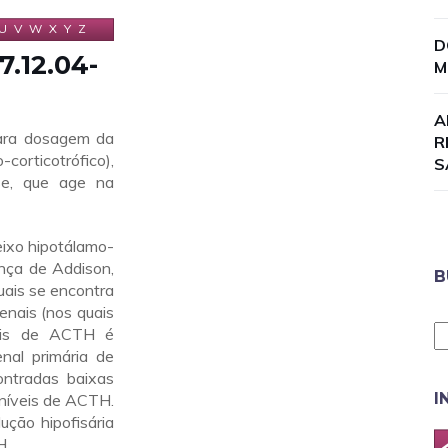
U
V
W
X
Y
Z
D
.12.04-
M
A
ara dosagem da
R
rticotrófico),
S
se, que age na
eixo hipotálamo-
nça de Addison,
B
ais se encontra
enais (nos quais
veis de ACTH é
enal primária de
contradas baixas
I
 níveis de ACTH.
ução hipofisária
H.