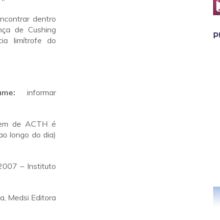
contrar dentro
nça de Cushing
P
a limítrofe do
me:
informar
agem de ACTH é
ao longo do dia)
007 – Instituto
na, Medsi Editora