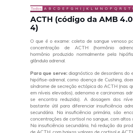
Todos
A
B
C
D
E
F
G
H
I
J
K
L
M
N
O
P
Q
R
S
T
ACTH (código da AMB 4.07
4)
O que é o exame: coleta de sangue venoso p
concentração de ACTH (hormônio adreno-co
hormônio produzido normalmente pela hipófi
glândula adrenal.
Para que serve:
diagnóstico de desordens do 
hipófise-adrenal, como doença de Cushing, doe
síndrome de secreção ectópica do ACTH (nas qu
em níveis elevados), adenoma e carcinomas adr
se encontra reduzido). A dosagem dos ní
bastante útil para diferenciar insuficiência adr
secundária. Na insuficiência primária, são en
concentrações de cortisol no sangue, com altos
Na insuficiência secundária, há redução da prod
de ACTH, com baixos valores de cortisol e ACT