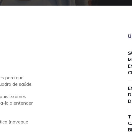
Ú
S
M
E
C
es para que
uadro de saúde.
E
D
cipais exames
D
dá-lo a entender
T
tica (navegue
C
B