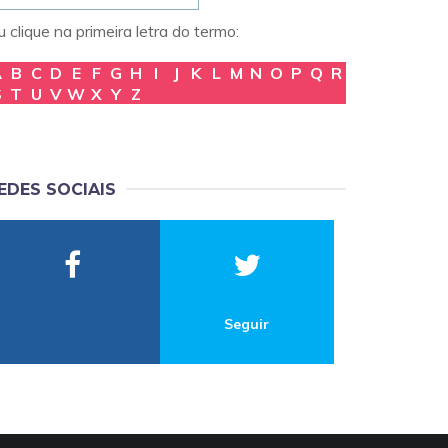
 clique na primeira letra do termo:
A
B
C
D
E
F
G
H
I
J
K
L
M
N
O
P
Q
R
S
T
U
V
W
X
Y
Z
EDES SOCIAIS
Seguir