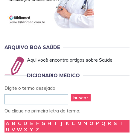
ARQUIVO BOA SAÚDE
Aqui você encontra artigos sobre Saúde
DICIONÁRIO MÉDICO
Digite o termo desejado
buscar
Ou clique na primeira letra do termo:
A
B
C
D
E
F
G
H
I
J
K
L
M
N
O
P
Q
R
S
T
U
V
W
X
Y
Z