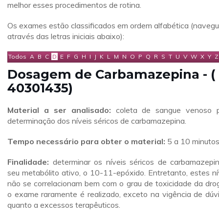
melhor esses procedimentos de rotina.
Os exames estão classificados em ordem alfabética (naveg
através das letras iniciais abaixo):
Todos
A
B
C
D
E
F
G
H
I
J
K
L
M
N
O
P
Q
R
S
T
U
V
W
X
Y
Z
Dosagem de Carbamazepina - (
40301435)
Material a ser analisado:
coleta de sangue venoso 
determinação dos níveis séricos de carbamazepina.
Tempo necessário para obter o material:
5 a 10 minutos
Finalidade:
determinar os níveis séricos de carbamazepi
seu metabólito ativo, o 10-11-epóxido. Entretanto, estes ní
não se correlacionam bem com o grau de toxicidade da dro
o exame raramente é realizado, exceto na vigência de dúv
quanto a excessos terapêuticos.