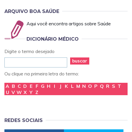
ARQUIVO BOA SAÚDE
Aqui você encontra artigos sobre Saúde
DICIONÁRIO MÉDICO
Digite o termo desejado
buscar
Ou clique na primeira letra do termo:
A
B
C
D
E
F
G
H
I
J
K
L
M
N
O
P
Q
R
S
T
U
V
W
X
Y
Z
REDES SOCIAIS