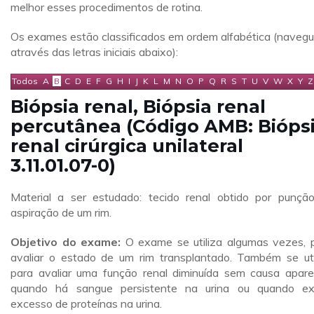
melhor esses procedimentos de rotina.
Os exames estão classificados em ordem alfabética (naveg
através das letras iniciais abaixo):
Todos
A
B
C
D
E
F
G
H
I
J
K
L
M
N
O
P
Q
R
S
T
U
V
W
X
Y
Z
Biópsia renal, Biópsia renal
percutânea (Código AMB: Bióps
renal cirúrgica unilateral
3.11.01.07-0)
Material a ser estudado: tecido renal obtido por punçã
aspiração de um rim.
Objetivo do exame:
O exame se utiliza algumas vezes, 
avaliar o estado de um rim transplantado. Também se uti
para avaliar uma função renal diminuída sem causa apare
quando há sangue persistente na urina ou quando ex
excesso de proteínas na urina.