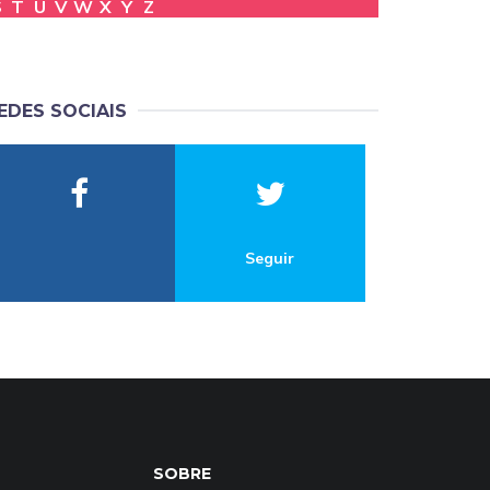
S
T
U
V
W
X
Y
Z
EDES SOCIAIS
Seguir
SOBRE