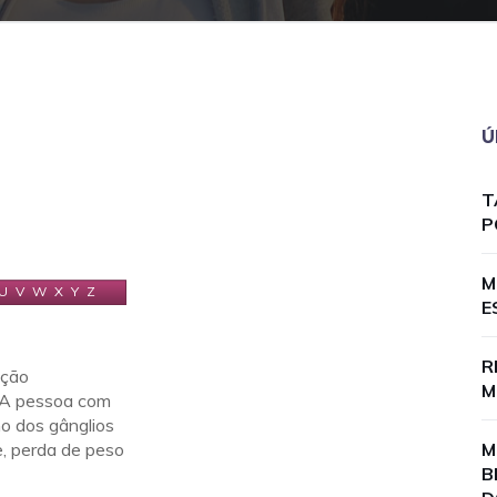
Ú
T
P
M
U
V
W
X
Y
Z
E
R
ação
M
. A pessoa com
o dos gânglios
e, perda de peso
M
B