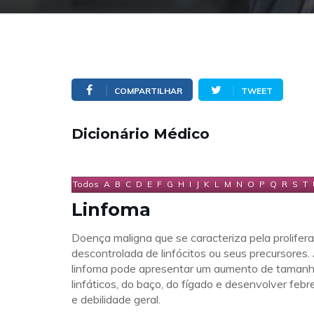
COMPARTILHAR
TWEET
Dicionário Médico
Todos
A
B
C
D
E
F
G
H
I
J
K
L
M
N
O
P
Q
R
S
T
Linfoma
Doença maligna que se caracteriza pela prolifer
descontrolada de linfócitos ou seus precursores
linfoma pode apresentar um aumento de tamanh
linfáticos, do baço, do fígado e desenvolver febr
e debilidade geral.