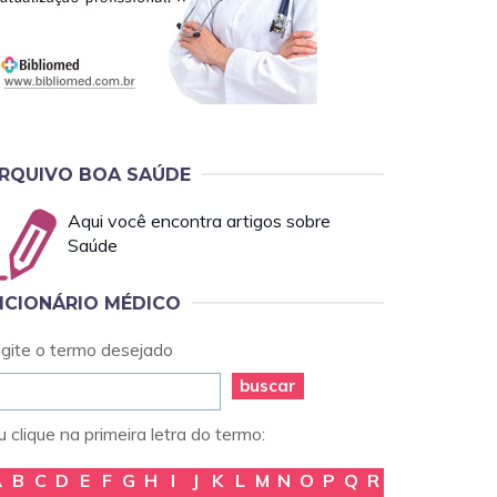
RQUIVO BOA SAÚDE
Aqui você encontra artigos sobre
Saúde
ICIONÁRIO MÉDICO
igite o termo desejado
buscar
 clique na primeira letra do termo:
A
B
C
D
E
F
G
H
I
J
K
L
M
N
O
P
Q
R