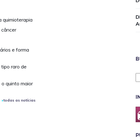
D
D
 quimioterapia
A
e câncer
ários e forma
B
tipo raro de
e o quinto maior
I
todas as notícias
P