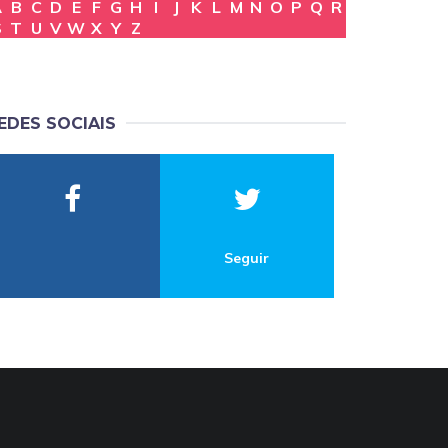
A
B
C
D
E
F
G
H
I
J
K
L
M
N
O
P
Q
R
S
T
U
V
W
X
Y
Z
EDES SOCIAIS
Seguir