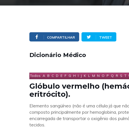
COMPARTILHAR
TWEET
Dicionário Médico
Todos
A
B
C
D
E
F
G
H
I
J
K
L
M
N
O
P
Q
R
S
T
Glóbulo vermelho (hemác
eritrócito).
Elemento sangüíneo (não é uma célula já que não
composto principalmente por hemoglobina, prote
encarregada de transportar o oxigênio dos pulm
tecidos.