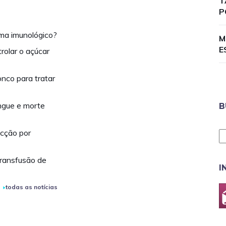
T
P
ema imunológico?
M
E
rolar o açúcar
onco para tratar
ngue e morte
B
ecção por
transfusão de
I
todas as notícias