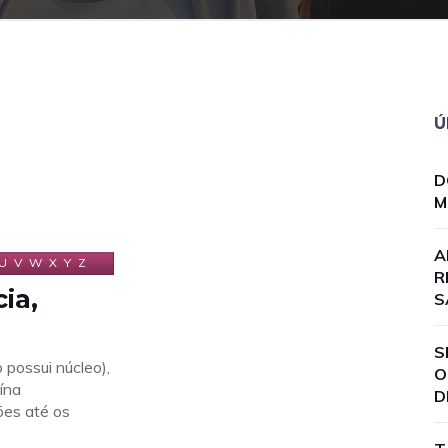
Ú
D
M
A
U
V
W
X
Y
Z
R
ia,
S
S
 possui núcleo),
O
ína
D
ões até os