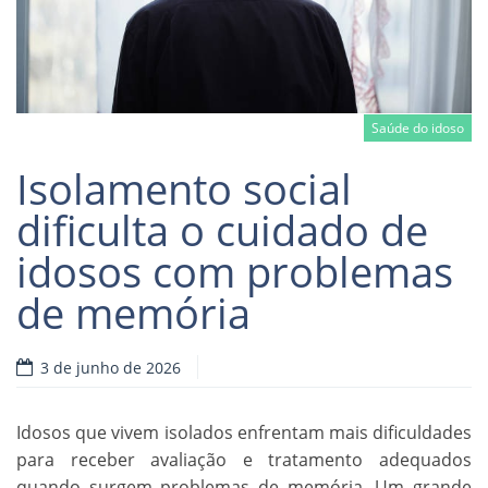
Saúde do idoso
Isolamento social
dificulta o cuidado de
idosos com problemas
Read more
de memória
3 de junho de 2026
Idosos que vivem isolados enfrentam mais dificuldades
para receber avaliação e tratamento adequados
quando surgem problemas de memória. Um grande