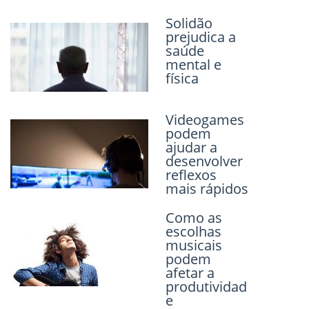
Previou
Next
Solidão
A função
prejudica a
adaptativa
saúde
emocional
mental e
dos sonhos
física
Videogames
O
podem
narcisismo e
ajudar a
seu impacto
desenvolver
na
reflexos
psicoterapia
mais rápidos
Caminhar na
Como as
natureza
escolhas
melhora
musicais
função
podem
cerebral
afetar a
produtividad
e