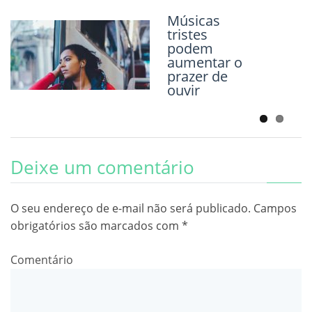
Pessoas
ignoram
Músicas
estar
tristes
doentes
podem
para não
aumentar o
desmarcar
prazer de
compromiss
ouvir
os
Deixe um comentário
O seu endereço de e-mail não será publicado.
Campos
obrigatórios são marcados com
*
Comentário