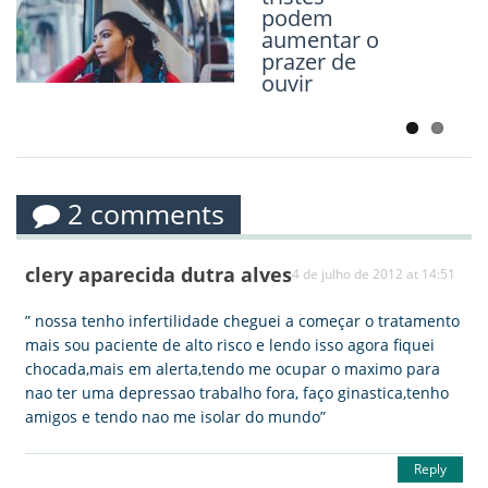
doentes
podem
para não
aumentar o
desmarcar
prazer de
compromiss
ouvir
os
2 comments
clery aparecida dutra alves
4 de julho de 2012 at 14:51
” nossa tenho infertilidade cheguei a começar o tratamento
mais sou paciente de alto risco e lendo isso agora fiquei
chocada,mais em alerta,tendo me ocupar o maximo para
nao ter uma depressao trabalho fora, faço ginastica,tenho
amigos e tendo nao me isolar do mundo”
Reply