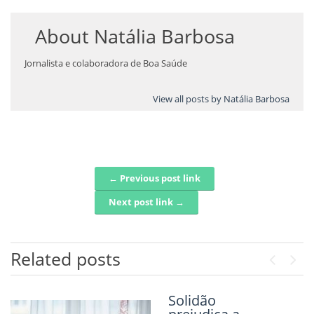
About
Natália Barbosa
Jornalista e colaboradora de Boa Saúde
View all posts by Natália Barbosa
← Previous post link
Post navigation
Next post link →
Related posts
Previou
Next
Solidão
A função