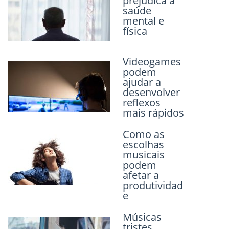
prejudica a
adaptativa
saúde
emocional
mental e
dos sonhos
física
Videogames
O
podem
narcisismo e
ajudar a
seu impacto
desenvolver
na
reflexos
psicoterapia
mais rápidos
Caminhar na
Como as
natureza
escolhas
melhora
musicais
função
podem
cerebral
afetar a
produtividad
e
Pessoas
ignoram
Músicas
estar
tristes