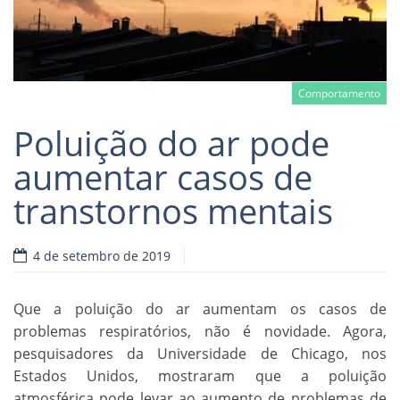
Comportamento
Poluição do ar pode
aumentar casos de
transtornos mentais
Read more
4 de setembro de 2019
Que a poluição do ar aumentam os casos de
problemas respiratórios, não é novidade. Agora,
pesquisadores da Universidade de Chicago, nos
Estados Unidos, mostraram que a poluição
atmosférica pode levar ao aumento de problemas de