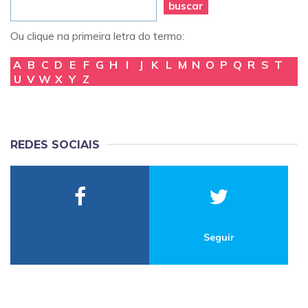
buscar
Ou clique na primeira letra do termo:
A
B
C
D
E
F
G
H
I
J
K
L
M
N
O
P
Q
R
S
T
U
V
W
X
Y
Z
REDES SOCIAIS
Seguir