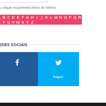
 clique na primeira letra do termo:
A
B
C
D
E
F
G
H
I
J
K
L
M
N
O
P
Q
R
S
T
U
V
W
X
Y
Z
EDES SOCIAIS
Seguir