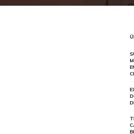
Ú
S
M
E
C
E
D
D
T
C
B