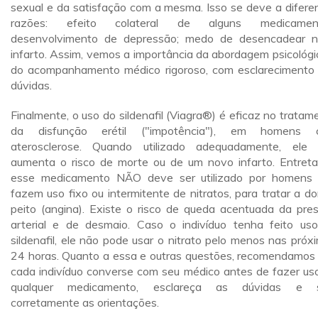
sexual e da satisfação com a mesma. Isso se deve a difere
razões: efeito colateral de alguns medicament
desenvolvimento de depressão; medo de desencadear 
infarto. Assim, vemos a importância da abordagem psicológi
do acompanhamento médico rigoroso, com esclarecimento
dúvidas.
Finalmente, o uso do sildenafil (Viagra®) é eficaz no tratam
da disfunção erétil ("impotência"), em homens 
aterosclerose. Quando utilizado adequadamente, ele
aumenta o risco de morte ou de um novo infarto. Entreta
esse medicamento NÃO deve ser utilizado por homens
fazem uso fixo ou intermitente de nitratos, para tratar a do
peito (angina). Existe o risco de queda acentuada da pre
arterial e de desmaio. Caso o indivíduo tenha feito us
sildenafil, ele não pode usar o nitrato pelo menos nas próx
24 horas. Quanto a essa e outras questões, recomendamos
cada indivíduo converse com seu médico antes de fazer us
qualquer medicamento, esclareça as dúvidas e s
corretamente as orientações.