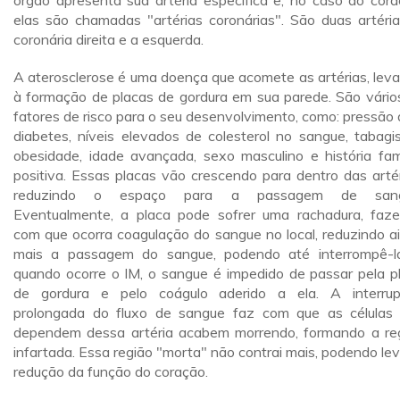
órgão apresenta sua artéria específica e, no caso do cora
elas são chamadas "artérias coronárias". São duas artéria
coronária direita e a esquerda.
A aterosclerose é uma doença que acomete as artérias, lev
à formação de placas de gordura em sua parede. São vário
fatores de risco para o seu desenvolvimento, como: pressão a
diabetes, níveis elevados de colesterol no sangue, tabagi
obesidade, idade avançada, sexo masculino e história fami
positiva. Essas placas vão crescendo para dentro das artér
reduzindo o espaço para a passagem de sang
Eventualmente, a placa pode sofrer uma rachadura, faz
com que ocorra coagulação do sangue no local, reduzindo a
mais a passagem do sangue, podendo até interrompê-l
quando ocorre o IM, o sangue é impedido de passar pela p
de gordura e pelo coágulo aderido a ela. A interru
prolongada do fluxo de sangue faz com que as células
dependem dessa artéria acabem morrendo, formando a re
infartada. Essa região "morta" não contrai mais, podendo lev
redução da função do coração.