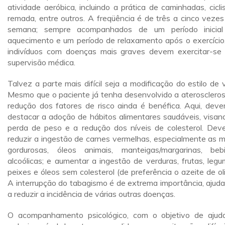
atividade aeróbica, incluindo a prática de caminhadas, cicli
remada, entre outros. A freqüência é de três a cinco vezes
semana; sempre acompanhados de um período inicia
aquecimento e um período de relaxamento após o exercício
indivíduos com doenças mais graves devem exercitar-se
supervisão médica.
Talvez a parte mais difícil seja a modificação do estilo de v
Mesmo que o paciente já tenha desenvolvido a ateroscleros
redução dos fatores de risco ainda é benéfica. Aqui, dev
destacar a adoção de hábitos alimentares saudáveis, visan
perda de peso e a redução dos níveis de colesterol. Dev
reduzir a ingestão de carnes vermelhas, especialmente as m
gordurosas, óleos animais, manteigas/margarinas, beb
alcoólicas; e aumentar a ingestão de verduras, frutas, legu
peixes e óleos sem colesterol (de preferência o azeite de oli
A interrupção do tabagismo é de extrema importância, ajud
a reduzir a incidência de várias outras doenças.
O acompanhamento psicológico, com o objetivo de ajud