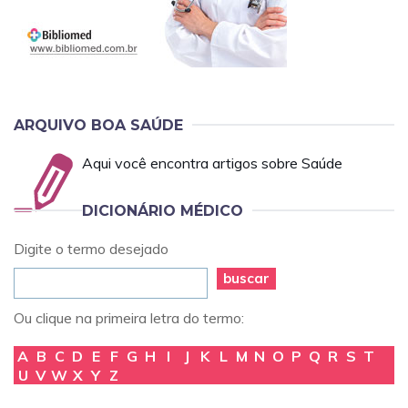
ARQUIVO BOA SAÚDE
Aqui você encontra artigos sobre Saúde
DICIONÁRIO MÉDICO
Digite o termo desejado
buscar
Ou clique na primeira letra do termo:
A
B
C
D
E
F
G
H
I
J
K
L
M
N
O
P
Q
R
S
T
U
V
W
X
Y
Z