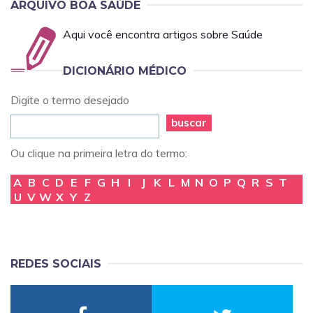
ARQUIVO BOA SAÚDE
Aqui você encontra artigos sobre Saúde
DICIONÁRIO MÉDICO
Digite o termo desejado
buscar
Ou clique na primeira letra do termo:
A
B
C
D
E
F
G
H
I
J
K
L
M
N
O
P
Q
R
S
T
U
V
W
X
Y
Z
REDES SOCIAIS