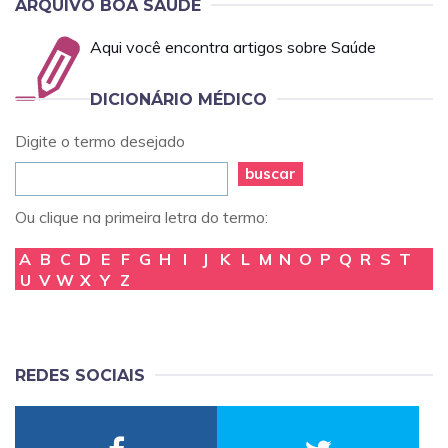
ARQUIVO BOA SAÚDE
Aqui você encontra artigos sobre Saúde
DICIONÁRIO MÉDICO
Digite o termo desejado
buscar
Ou clique na primeira letra do termo:
A
B
C
D
E
F
G
H
I
J
K
L
M
N
O
P
Q
R
S
T
U
V
W
X
Y
Z
REDES SOCIAIS