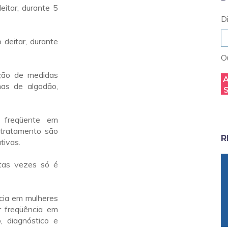
eitar, durante 5
D
 deitar, durante
Ou
oção de medidas
mas de algodão,
 freqüente em
 tratamento são
R
tivas.
tas vezes só é
ncia em mulheres
r freqüência em
, diagnóstico e