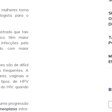
mulheres torna
S
logista para o
O
D
strado que tais
ico, têm maior
T
 infecções pelo
P
do, com maior
M
E
s são de difícil
s freqüentes. A
ares, vaginais e
 tipos de HPV
do HIV, quando
B
a uma progressão
a
neoplasia
intra-