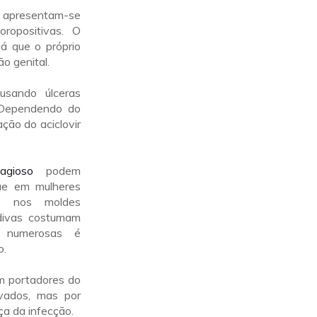
as apresentam-se
ropositivas. O
já que o próprio
o genital.
usando úlceras
. Dependendo do
ação do aciclovir
agioso
podem
ue em mulheres
do nos moldes
divas costumam
o numerosas é
o.
m portadores do
evados, mas por
a da infecção.