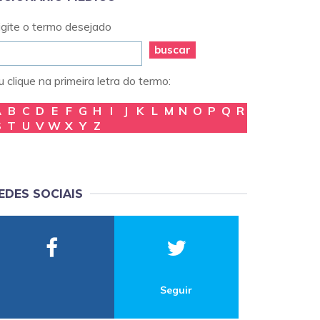
igite o termo desejado
buscar
 clique na primeira letra do termo:
A
B
C
D
E
F
G
H
I
J
K
L
M
N
O
P
Q
R
S
T
U
V
W
X
Y
Z
EDES SOCIAIS
Seguir