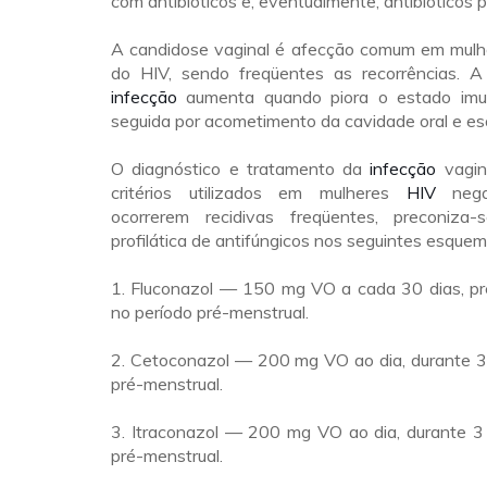
com antibióticos e, eventualmente, antibióticos po
A candidose vaginal é afecção comum em mulh
do HIV, sendo freqüentes as recorrências. A
infecção
aumenta quando piora o estado imun
seguida por acometimento da cavidade oral e es
O diagnóstico e tratamento da
infecção
vagin
critérios utilizados em mulheres
HIV
nega
ocorrerem recidivas freqüentes, preconiza-
profilática de antifúngicos nos seguintes esquem
1. Fluconazol — 150 mg VO a cada 30 dias, pr
no período pré-menstrual.
2. Cetoconazol — 200 mg VO ao dia, durante 3 
pré-menstrual.
3. Itraconazol — 200 mg VO ao dia, durante 3 
pré-menstrual.