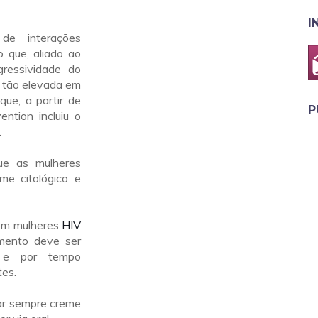
I
de interações
o que, aliado ao
ressividade do
e tão elevada em
ue, a partir de
P
ntion incluiu o
.
ue as mulheres
e citológico e
 em mulheres
HIV
amento deve ser
s e por tempo
tes.
zar sempre creme