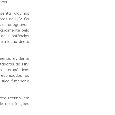
ivas.
senta algumas
doras do HIV. Os
 soronegativas,
cipalmente pelo
 de substâncias
ela lesão direta
menos evidente
tadoras do HIV.
terapêuticos
preconizados os
êutica é menor e
ntra-uterino em
ade de infecções