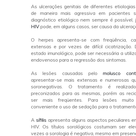
As ulcerações genitais de diferentes etiologi
de maneira mais agressiva em pacientes so
diagnóstico etiológico nem sempre é possível, 
HIV
pode, em alguns casos, ser causa da ulceraçã
O herpes apresenta-se com freqüência, ca
extensas e por vezes de difícil cicatrização
estado imunológico, pode ser necessária a utiliz
endovenoso para a regressão dos sintomas.
As lesões causadas pelo
molusco cont
apresentar-se mais extensas e numerosas q
soronegativas. O tratamento é realiza
preconizados para as mesmas, porém as reci
ser mais freqüentes. Para lesões muit
conveniente o uso de sedação para o tratament
A
sífilis
apresenta alguns aspectos peculiares e
HIV. Os títulos sorológicos costumam ser el
vezes a sorologia é negativa, mesmo em presenç