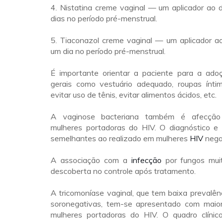
4. Nistatina creme vaginal — um aplicador ao d
dias no período pré-menstrual.
5. Tiaconazol creme vaginal — um aplicador ao
um dia no período pré-menstrual.
É importante orientar a paciente para a ad
gerais como vestuário adequado, roupas ínti
evitar uso de tênis, evitar alimentos ácidos, etc.
A vaginose bacteriana também é afecção
mulheres portadoras do HIV. O diagnóstico e
semelhantes ao realizado em mulheres
HIV
nega
A associação com a
infecção
por fungos mui
descoberta no controle após tratamento.
A tricomoníase vaginal, que tem baixa prevalê
soronegativas, tem-se apresentado com maio
mulheres portadoras do HIV. O quadro clínico