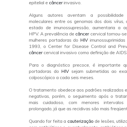
epitelial e
câncer
invasivo.
Alguns autores aventam a possibilidade 
moleculares entre os genomas dos dois vírus, 
estado de imunossupressão, aumentaria a ag
HPV. A prevalência de
câncer
cervical tornou-s
mulheres portadoras do
HIV
imunossuprimidas q
1993, o Center for Disease Control and Preve
câncer
cervical invasivo como definição de AIDS
Para o diagnóstico precoce, é importante q
portadoras do
HIV
sejam submetidas ao exam
colposcópico a cada seis meses.
O tratamento obedece aos padrões realizados
negativas, porém, o seguimento após o trat
mais cuidadoso, com menores intervalo
prolongado, já que as recidivas são mais freqüen
Quando for feita a
cauterização
de lesões, utili