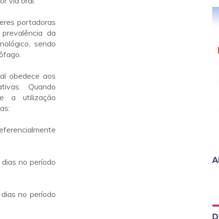
r via oral.
eres portadoras
 prevalência da
ológico, sendo
ôfago.
al obedece aos
tivas. Quando
se a utilização
as:
eferencialmente
A
dias no período
dias no período
D