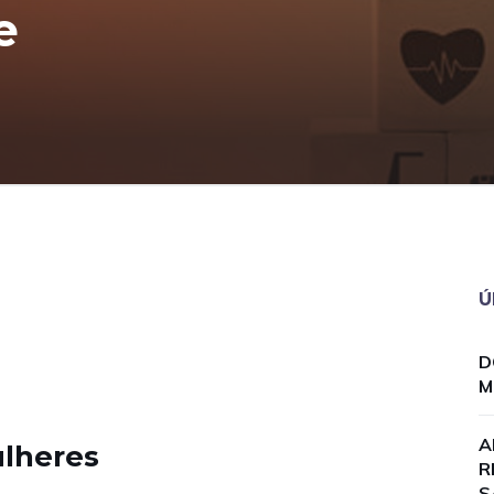
e
Ú
D
M
A
ulheres
R
S