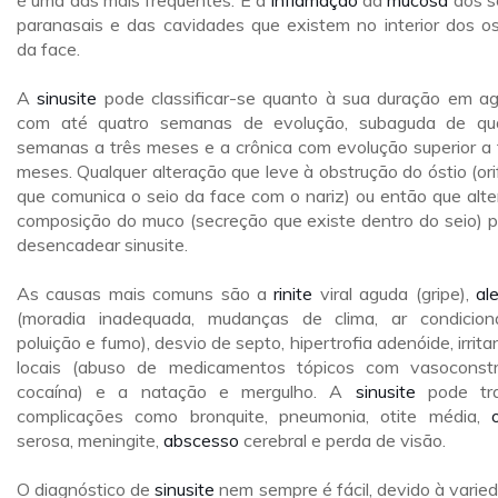
é uma das mais freqüentes. É a
inflamação
da
mucosa
dos s
paranasais e das cavidades que existem no interior dos o
da face.
A
sinusite
pode classificar-se quanto à sua duração em a
com até quatro semanas de evolução, subaguda de qu
semanas a três meses e a crônica com evolução superior a 
meses. Qualquer alteração que leve à obstrução do óstio (orif
que comunica o seio da face com o nariz) ou então que alte
composição do muco (secreção que existe dentro do seio) 
desencadear sinusite.
As causas mais comuns são a
rinite
viral aguda (gripe),
al
(moradia inadequada, mudanças de clima, ar condicion
poluição e fumo), desvio de septo, hipertrofia adenóide, irrita
locais (abuso de medicamentos tópicos com vasoconstri
cocaína) e a natação e mergulho. A
sinusite
pode tra
complicações como bronquite, pneumonia, otite média,
serosa, meningite,
abscesso
cerebral e perda de visão.
O diagnóstico de
sinusite
nem sempre é fácil, devido à varie