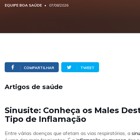
EQUIPE BOA SAÚDE
07/08/2026
COMPARTILHAR
TWEET
Artigos de saúde
Sinusite: Conheça os Males Des
Tipo de Inflamação
Entre várias doenças que afetam as vias respiratórias, a
sinu