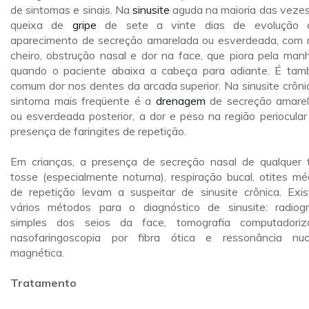
de sintomas e sinais. Na
sinusite
aguda na maioria das vezes
queixa de
gripe
de sete a vinte dias de evolução 
aparecimento de secreção amarelada ou esverdeada, com
cheiro, obstrução nasal e dor na face, que piora pela man
quando o paciente abaixa a cabeça para adiante. É ta
comum dor nos dentes da arcada superior. Na sinusite crôni
sintoma mais freqüente é a
drenagem
de secreção amare
ou esverdeada posterior, a dor e peso na região periocular
presença de faringites de repetição.
Em crianças, a presença de secreção nasal de qualquer t
tosse (especialmente noturna), respiração bucal, otites mé
de repetição levam a suspeitar de sinusite crônica. Exi
vários métodos para o diagnóstico de sinusite: radiogr
simples dos seios da face, tomografia computadoriz
nasofaringoscopia por fibra ótica e ressonância nuc
magnética.
Tratamento