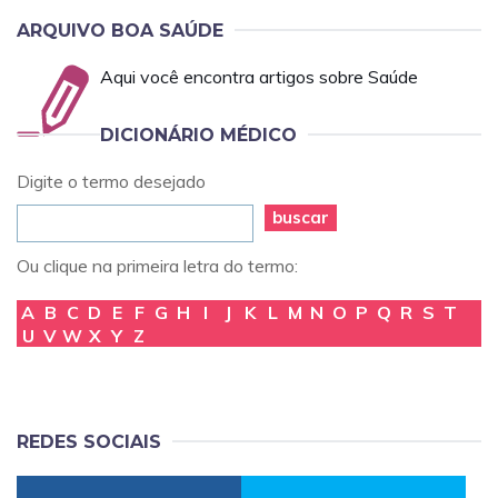
ARQUIVO BOA SAÚDE
Aqui você encontra artigos sobre Saúde
DICIONÁRIO MÉDICO
Digite o termo desejado
buscar
Ou clique na primeira letra do termo:
A
B
C
D
E
F
G
H
I
J
K
L
M
N
O
P
Q
R
S
T
U
V
W
X
Y
Z
REDES SOCIAIS