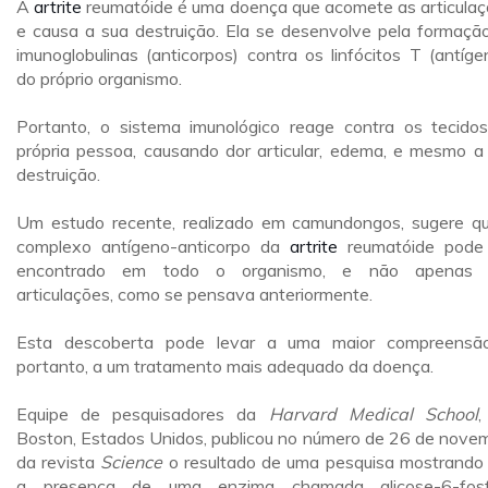
A
artrite
reumatóide é uma doença que acomete as articulaç
e causa a sua destruição. Ela se desenvolve pela formaçã
imunoglobulinas (anticorpos) contra os linfócitos T (antíge
do próprio organismo.
Portanto, o sistema imunológico reage contra os tecido
própria pessoa, causando dor articular, edema, e mesmo a
destruição.
Um estudo recente, realizado em camundongos, sugere q
complexo antígeno-anticorpo da
artrite
reumatóide pode
encontrado em todo o organismo, e não apenas 
articulações, como se pensava anteriormente.
Esta descoberta pode levar a uma maior compreensã
portanto, a um tratamento mais adequado da doença.
Equipe de pesquisadores da
Harvard Medical School
,
Boston, Estados Unidos, publicou no número de 26 de nove
da revista
Science
o resultado de uma pesquisa mostrando
a presença de uma enzima chamada glicose-6-fosf