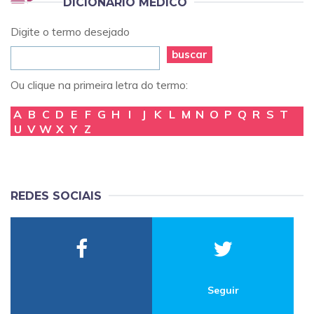
DICIONÁRIO MÉDICO
Digite o termo desejado
buscar
Ou clique na primeira letra do termo:
A
B
C
D
E
F
G
H
I
J
K
L
M
N
O
P
Q
R
S
T
U
V
W
X
Y
Z
REDES SOCIAIS
Seguir