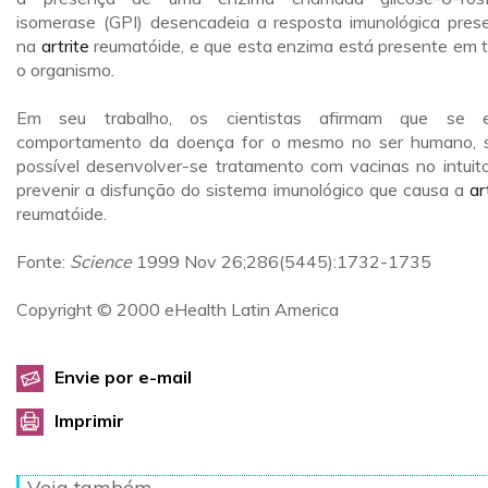
isomerase (GPI) desencadeia a resposta imunológica pres
na
artrite
reumatóide, e que esta enzima está presente em 
o organismo.
Em seu trabalho, os cientistas afirmam que se e
comportamento da doença for o mesmo no ser humano, 
possível desenvolver-se tratamento com vacinas no intuit
prevenir a disfunção do sistema imunológico que causa a
ar
reumatóide.
Fonte:
Science
1999 Nov 26;286(5445):1732-1735
Copyright © 2000 eHealth Latin America
Envie por e-mail
Imprimir
Veja também