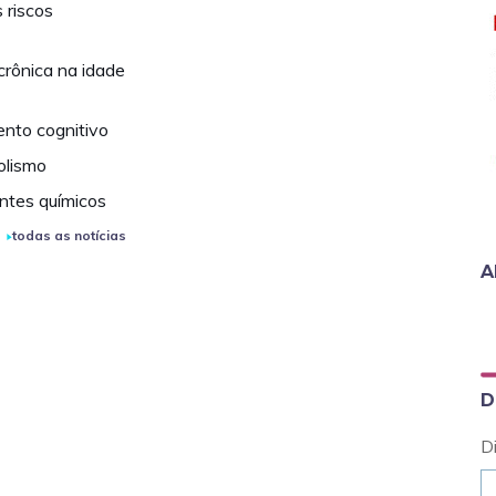
 riscos
crônica na idade
ento cognitivo
olismo
ntes químicos
todas as notícias
A
D
D