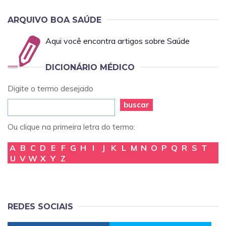
ARQUIVO BOA SAÚDE
Aqui você encontra artigos sobre Saúde
DICIONÁRIO MÉDICO
Digite o termo desejado
buscar
Ou clique na primeira letra do termo:
A
B
C
D
E
F
G
H
I
J
K
L
M
N
O
P
Q
R
S
T
U
V
W
X
Y
Z
REDES SOCIAIS