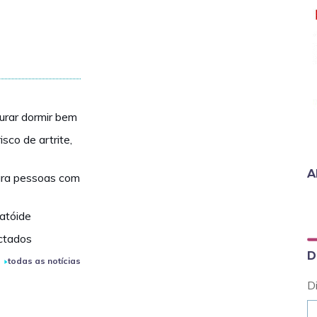
urar dormir bem
sco de artrite,
A
ara pessoas com
atóide
ctados
D
todas as notícias
D