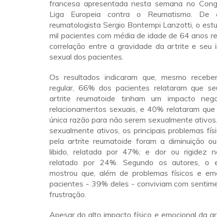
francesa apresentada nesta semana no Cong
Liga Europeia contra o Reumatismo. De
reumatologista Sergio Bontempi Lanzotti, o es
mil pacientes com média de idade de 64 anos r
correlação entre a gravidade da artrite e seu
sexual dos pacientes.
Os resultados indicaram que, mesmo recebe
regular, 66% dos pacientes relataram que s
artrite reumatoide tinham um impacto neg
relacionamentos sexuais, e 40% relataram que
única razão para não serem sexualmente ativos
sexualmente ativos, os principais problemas fí
pela artrite reumatoide foram a diminuição o
libido, relatada por 47%; e dor ou rigidez na
relatado por 24%. Segundo os autores, o
mostrou que, além de problemas físicos e emo
pacientes - 39% deles - conviviam com sentime
frustração.
Apesar do alto impacto físico e emocional da ar