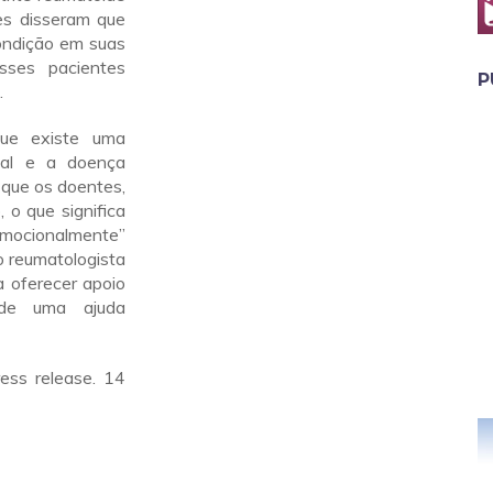
es disseram que
condição em suas
ses pacientes
P
.
que existe uma
ual e a doença
 que os doentes,
 o que significa
emocionalmente”
o reumatologista
a oferecer apoio
 de uma ajuda
ress release. 14