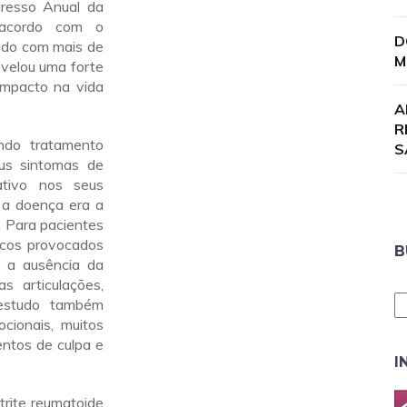
resso Anual da
 acordo com o
D
tudo com mais de
M
evelou uma forte
 impacto na vida
A
R
ndo tratamento
S
eus sintomas de
ativo nos seus
 a doença era a
. Para pacientes
sicos provocados
B
u a ausência da
s articulações,
 estudo também
cionais, muitos
ntos de culpa e
I
trite reumatoide