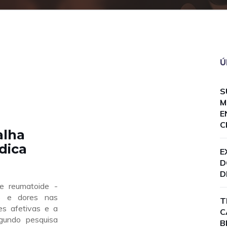
Ú
S
M
E
C
alha
dica
E
D
D
e reumatoide -
ão e dores nas
T
es afetivas e a
C
gundo pesquisa
B