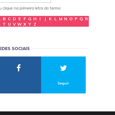
 clique na primeira letra do termo:
A
B
C
D
E
F
G
H
I
J
K
L
M
N
O
P
Q
R
S
T
U
V
W
X
Y
Z
EDES SOCIAIS
Seguir