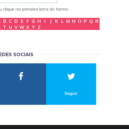
 clique na primeira letra do termo:
A
B
C
D
E
F
G
H
I
J
K
L
M
N
O
P
Q
R
S
T
U
V
W
X
Y
Z
EDES SOCIAIS
Seguir