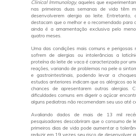
Clinical Immunology
, aqueles que experimentam
nas primeiras duas semanas de vida têm m
desenvolverem alergia ao leite. Entretanto, o
destacam que o melhor e o recomendado para 
ainda é a amamentação exclusiva pelo menos
quatro meses.
Uma das condições mais comuns e perigosas n
sofrem de alergias ou intolerâncias a laticín
proteína do leite de vaca é caracterizada por um
reações, variando de problemas na pele a sintom
e gastrointestinais, podendo levar a choqu
estudos anteriores indicam que os alérgicos ao l
chances de apresentarem outras alergias. C
dificuldades comuns em digerir o açúcar encontr
alguns pediatras não recomendam seu uso até ce
Avaliando dados de mais de 13 mil recém
pesquisadores descobriram que o consumo de le
primeiros dias de vida pode aumentar a tolerâ
reduzir em 19 vezes seu risco de desenvolver al