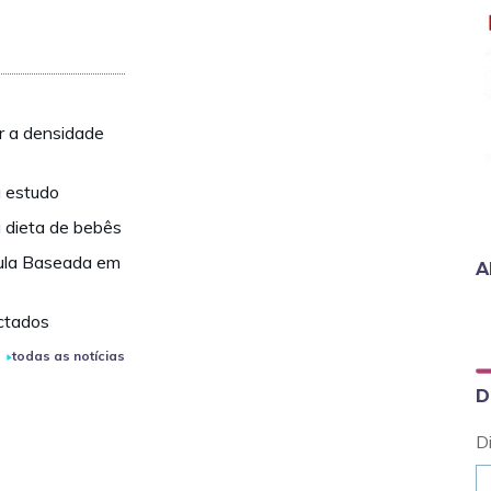
ar a densidade
a estudo
 dieta de bebês
ula Baseada em
A
ctados
todas as notícias
D
D