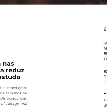
Ú
S
M
E
C
a nas
da reduz
E
 estudo
D
D
 a crença geral,
iras semanas de
T
. De acordo com
C
 of Allergy and
B