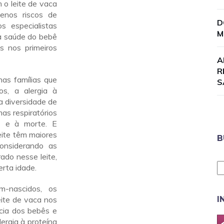
 o leite de vaca
enos riscos de
D
s especialistas
M
a saúde do bebê
 nos primeiros
A
R
as famílias que
S
ios, a alergia à
a diversidade de
as respiratórios
es e à morte. E
eite têm maiores
B
onsiderando as
ado nesse leite,
rta idade.
-nascidos, os
ite de vaca nos
I
ncia dos bebês e
ergia à proteína