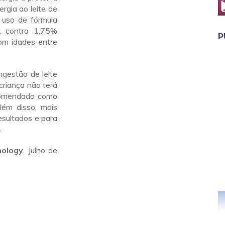
ergia ao leite de
uso de fórmula
a, contra 1,75%
P
om idades entre
ngestão de leite
criança não terá
ecomendado como
lém disso, mais
esultados e para
.
nology
. Julho de