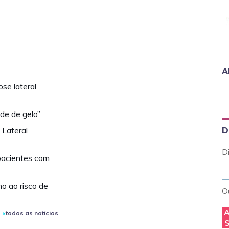
A
ose lateral
de de gelo”
 Lateral
D
D
pacientes com
o ao risco de
Ou
todas as notícias