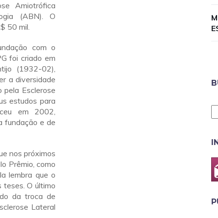
ose Amiotrófica
logia (ABN). O
M
 50 mil.
E
fundação com o
IPG foi criado em
tijo (1932-02),
r a diversidade
B
 pela Esclerose
eus estudos para
eceu em 2002,
ma fundação e de
I
que nos próximos
lo Prêmio, como
Ela lembra que o
s teses. O último
ado da troca de
P
sclerose Lateral