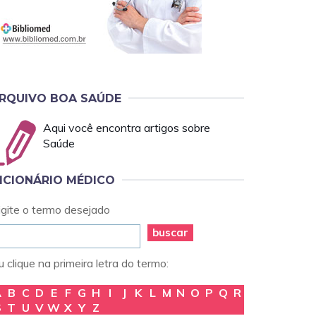
RQUIVO BOA SAÚDE
Aqui você encontra artigos sobre
Saúde
ICIONÁRIO MÉDICO
igite o termo desejado
buscar
 clique na primeira letra do termo:
A
B
C
D
E
F
G
H
I
J
K
L
M
N
O
P
Q
R
S
T
U
V
W
X
Y
Z