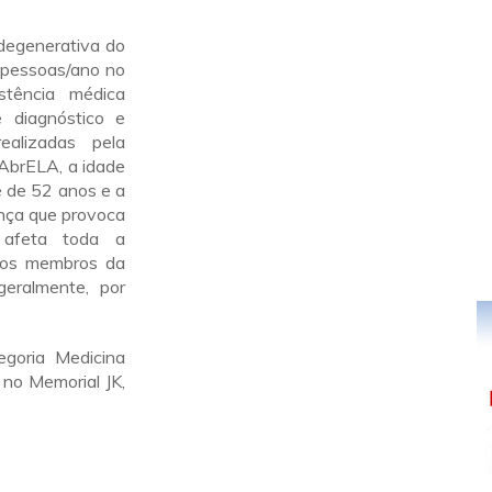
degenerativa do
0 pessoas/ano no
stência médica
 diagnóstico e
alizadas pela
 AbrELA, a idade
é de 52 anos e a
ença que provoca
e afeta toda a
 dos membros da
geralmente, por
goria Medicina
no Memorial JK,