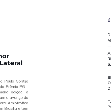
Ú
D
M
A
hor
R
Lateral
S
S
to Paulo Gontijo
O
 do Prêmio PG –
D
eira edição, o
vam o avanço da
T
eral Amiotrófica
P
m Brasília e tem