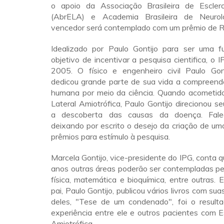
o apoio da Associação Brasileira de Escler
(AbrELA) e Academia Brasileira de Neuro
vencedor será contemplado com um prêmio de R$
Idealizado por Paulo Gontijo para ser uma 
objetivo de incentivar a pesquisa cientifica, o 
2005. O físico e engenheiro civil Paulo Gon
dedicou grande parte de sua vida a compreende
humana por meio da ciência. Quando acometido
Lateral Amiotrófica, Paulo Gontijo direcionou s
a descoberta das causas da doença. Fal
deixando por escrito o desejo da criação de u
prêmios para estímulo à pesquisa.
Marcela Gontijo, vice-presidente do IPG, conta 
anos outras áreas poderão ser contempladas pe
física, matemática e bioquímica, entre outras. 
pai, Paulo Gontijo, publicou vários livros com sua
deles, "Tese de um condenado", foi o result
experiência entre ele e outros pacientes com E
Amiotrófica.