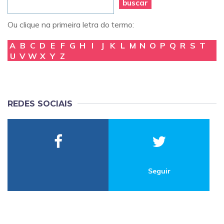
buscar
Ou clique na primeira letra do termo:
A
B
C
D
E
F
G
H
I
J
K
L
M
N
O
P
Q
R
S
T
U
V
W
X
Y
Z
REDES SOCIAIS
Seguir