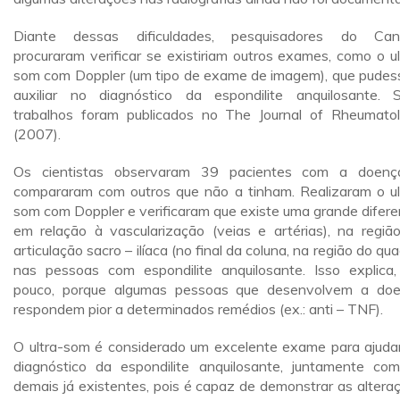
Diante dessas dificuldades, pesquisadores do Can
procuraram verificar se existiriam outros exames, como o ul
som com Doppler (um tipo de exame de imagem), que pude
auxiliar no diagnóstico da espondilite anquilosante. 
trabalhos foram publicados no The Journal of Rheumato
(2007).
Os cientistas observaram 39 pacientes com a doen
compararam com outros que não a tinham. Realizaram o ul
som com Doppler e verificaram que existe uma grande difere
em relação à vascularização (veias e artérias), na regiã
articulação sacro – ilíaca (no final da coluna, na região do quad
nas pessoas com espondilite anquilosante. Isso explica
pouco, porque algumas pessoas que desenvolvem a do
respondem pior a determinados remédios (ex.: anti – TNF).
O ultra-som é considerado um excelente exame para ajuda
diagnóstico da espondilite anquilosante, juntamente co
demais já existentes, pois é capaz de demonstrar as altera