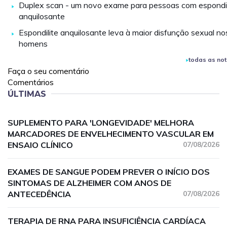
Duplex scan - um novo exame para pessoas com espondil
anquilosante
Espondilite anquilosante leva à maior disfunção sexual no
homens
todas as not
Faça o seu comentário
Comentários
ÚLTIMAS
SUPLEMENTO PARA 'LONGEVIDADE' MELHORA
MARCADORES DE ENVELHECIMENTO VASCULAR EM
ENSAIO CLÍNICO
07/08/2026
EXAMES DE SANGUE PODEM PREVER O INÍCIO DOS
SINTOMAS DE ALZHEIMER COM ANOS DE
ANTECEDÊNCIA
07/08/2026
TERAPIA DE RNA PARA INSUFICIÊNCIA CARDÍACA