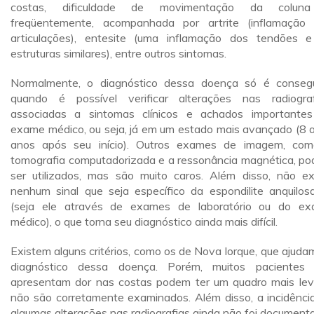
costas, dificuldade de movimentação da colun
freqüentemente, acompanhada por artrite (inflamação
articulações), entesite (uma inflamação dos tendões 
estruturas similares), entre outros sintomas.
Normalmente, o diagnóstico dessa doença só é conseg
quando é possível verificar alterações nas radiograf
associadas a sintomas clínicos e achados importante
exame médico, ou seja, já em um estado mais avançado (8 
anos após seu início). Outros exames de imagem, co
tomografia computadorizada e a ressonância magnética, p
ser utilizados, mas são muito caros. Além disso, não ex
nenhum sinal que seja específico da espondilite anquilos
(seja ele através de exames de laboratório ou do e
médico), o que torna seu diagnóstico ainda mais difícil.
Existem alguns critérios, como os de Nova Iorque, que ajuda
diagnóstico dessa doença. Porém, muitos pacientes
apresentam dor nas costas podem ter um quadro mais lev
não são corretamente examinados. Além disso, a incidênci
algumas alterações nas radiografias ainda não foi document