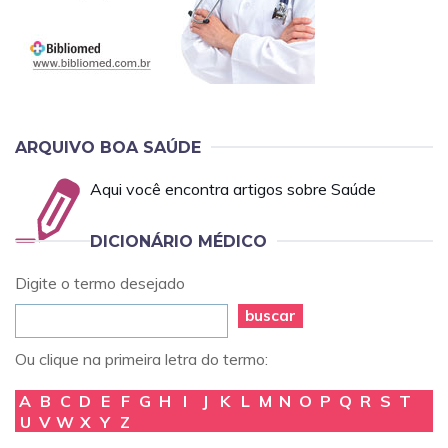
ARQUIVO BOA SAÚDE
Aqui você encontra artigos sobre Saúde
DICIONÁRIO MÉDICO
Digite o termo desejado
buscar
Ou clique na primeira letra do termo:
A
B
C
D
E
F
G
H
I
J
K
L
M
N
O
P
Q
R
S
T
U
V
W
X
Y
Z