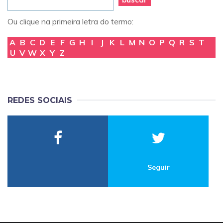
Ou clique na primeira letra do termo:
A
B
C
D
E
F
G
H
I
J
K
L
M
N
O
P
Q
R
S
T
U
V
W
X
Y
Z
REDES SOCIAIS
Seguir