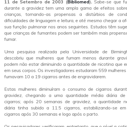
11 de Setembro de 2003 (
Bibliomed
).
Sabe-se que f
durante a gravidez tem uma ampla gama de efeitos sobr
crianças, tornando-as propensas a distúrbios de cond
dificuldades de linguagem e leitura, e até mesmo chegar a af
sua função pulmonar nos anos seguintes. Estudos têm suge
que crianças de fumantes podem ser também mais propens
fumar.
Uma pesquisa realizada pela Universidade de Birmin
descobriu que mulheres que fumam menos durante grav
podem não estar diminuindo a quantidade de nicotina que e
em seus corpos. Os investigadores estudaram 559 mulheres
fumavam 10 a 19 cigarros antes de engravidarem.
Estas mulheres diminuíram o consumo de cigarros duran
gravidez, chegando a uma quantidade média diária de
cigarros; após 20 semanas de gravidez, a quantidade n
diária tinha subido a 11.5 cigarros, estabilizando-se e
cigarros após 30 semanas e logo após o parto.
Os pesquisadores verificaram, entretanto, que o nível a cotin