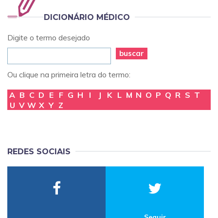
DICIONÁRIO MÉDICO
Digite o termo desejado
buscar
Ou clique na primeira letra do termo:
A
B
C
D
E
F
G
H
I
J
K
L
M
N
O
P
Q
R
S
T
U
V
W
X
Y
Z
REDES SOCIAIS
Seguir