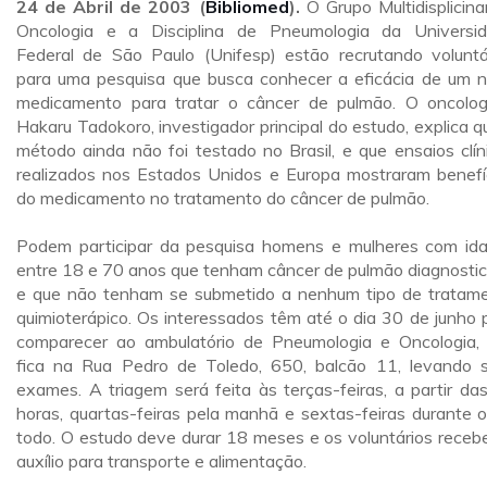
24 de Abril de 2003 (
Bibliomed
).
O Grupo Multidisplicina
Oncologia e a Disciplina de Pneumologia da Universi
Federal de São Paulo (Unifesp) estão recrutando voluntá
para uma pesquisa que busca conhecer a eficácia de um 
medicamento para tratar o câncer de pulmão. O oncolog
Hakaru Tadokoro, investigador principal do estudo, explica q
método ainda não foi testado no Brasil, e que ensaios clín
realizados nos Estados Unidos e Europa mostraram benefí
do medicamento no tratamento do câncer de pulmão.
Podem participar da pesquisa homens e mulheres com id
entre 18 e 70 anos que tenham câncer de pulmão diagnosti
e que não tenham se submetido a nenhum tipo de tratam
quimioterápico. Os interessados têm até o dia 30 de junho 
comparecer ao ambulatório de Pneumologia e Oncologia,
fica na Rua Pedro de Toledo, 650, balcão 11, levando 
exames. A triagem será feita às terças-feiras, a partir da
horas, quartas-feiras pela manhã e sextas-feiras durante o
todo. O estudo deve durar 18 meses e os voluntários receb
auxílio para transporte e alimentação.