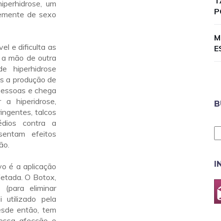
T
iperhidrose, um
P
temente de sexo
M
l e dificulta as
E
r a mão de outra
e hiperhidrose
is a produção de
 pessoas e chega
 a hiperidrose,
B
ingentes, talcos
édios contra a
entam efeitos
ão.
I
o é a aplicação
afetada. O Botox,
(para eliminar
 utilizado pela
esde então, tem
essa afecção e