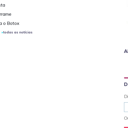
sta
errame
a o Botox
todas as notícias
A
D
D
Ou