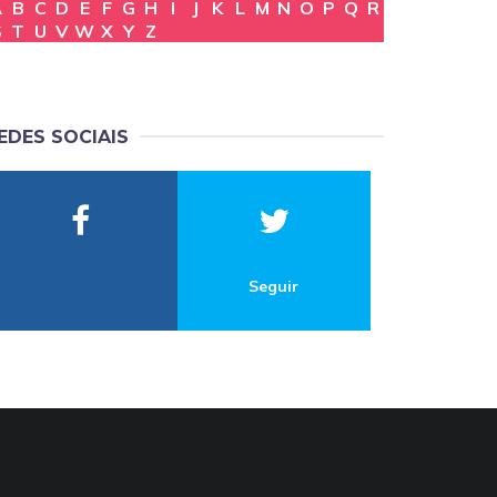
A
B
C
D
E
F
G
H
I
J
K
L
M
N
O
P
Q
R
S
T
U
V
W
X
Y
Z
EDES SOCIAIS
Seguir