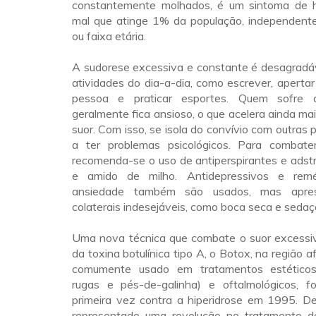
constantemente molhados, é um sintoma de h
mal que atinge 1% da população, independen
ou faixa etária.
A sudorese excessiva e constante é desagradáve
atividades do dia-a-dia, como escrever, aperta
pessoa e praticar esportes. Quem sofre d
geralmente fica ansioso, o que acelera ainda ma
suor. Com isso, se isola do convívio com outras
a ter problemas psicológicos. Para combater
recomenda-se o uso de antiperspirantes e adstr
e amido de milho. Antidepressivos e rem
ansiedade também são usados, mas apres
colaterais indesejáveis, como boca seca e sedaç
Uma nova técnica que combate o suor excessiv
da toxina botulínica tipo A, o Botox, na região 
comumente usado em tratamentos estéticos 
rugas e pés-de-galinha) e oftalmológicos, foi
primeira vez contra a hiperidrose em 1995. D
representado uma revolução no tratamento d