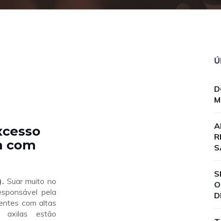
Ú
D
M
A
Excesso
R
da com
S
S
.
Suar muito no
O
esponsável pela
D
entes com altas
 axilas estão