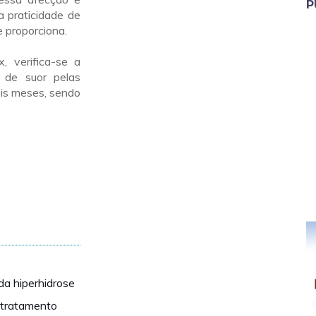
P
 praticidade de
e proporciona.
 verifica-se a
 de suor pelas
eis meses, sendo
da hiperhidrose
 tratamento