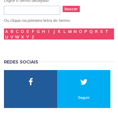
Digite o termo desejado
buscar
Ou clique na primeira letra do termo:
A
B
C
D
E
F
G
H
I
J
K
L
M
N
O
P
Q
R
S
T
U
V
W
X
Y
Z
REDES SOCIAIS
Seguir