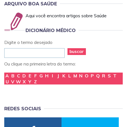
ARQUIVO BOA SAÚDE
Aqui você encontra artigos sobre Saúde
DICIONÁRIO MÉDICO
Digite o termo desejado
buscar
Ou clique na primeira letra do termo:
A
B
C
D
E
F
G
H
I
J
K
L
M
N
O
P
Q
R
S
T
U
V
W
X
Y
Z
REDES SOCIAIS