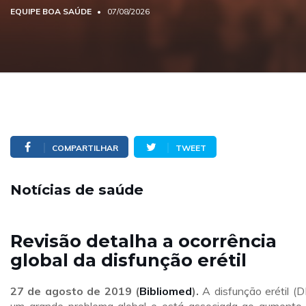
EQUIPE BOA SAÚDE
07/08/2026
COMPARTILHAR
TWEET
Notícias de saúde
Revisão detalha a ocorrência
global da disfunção erétil
27 de agosto de 2019 (
Bibliomed
).
A disfunção erétil (D