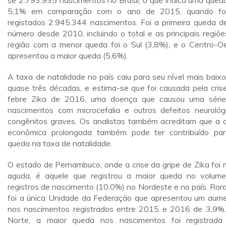
se 2.793.935 nascimentos no Brasil, o que indica uma qued
5,1% em comparação com o ano de 2015, quando fo
registados 2.945.344 nascimentos. Foi a primeira queda d
número desde 2010, incluindo o total e as principais regiõe
região com a menor queda foi o Sul (3,8%), e o Centro-O
apresentou a maior queda (5,6%).
A taxa de natalidade no país caiu para seu nível mais baix
quase três décadas, e estima-se que foi causada pela cris
febre Zika de 2016, uma doença que causou uma séri
nascimentos com microcefalia e outros defeitos neurológ
congênitos graves. Os analistas também acreditam que a c
econômica prolongada também pode ter contribuído pa
queda na taxa de natalidade.
O estado de Pernambuco, onde a crise da gripe de Zika foi 
aguda, é aquele que registrou a maior queda no volum
registros de nascimento (10,0%) no Nordeste e no país. Ror
foi a única Unidade da Federação que apresentou um aum
nos nascimentos registrados entre 2015 e 2016 de 3,9%
Norte, a maior queda nos nascimentos foi registrad