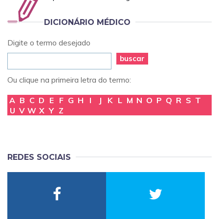
DICIONÁRIO MÉDICO
Digite o termo desejado
buscar
Ou clique na primeira letra do termo:
A
B
C
D
E
F
G
H
I
J
K
L
M
N
O
P
Q
R
S
T
U
V
W
X
Y
Z
REDES SOCIAIS