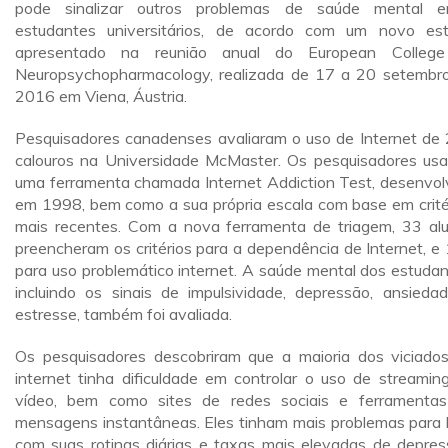
pode sinalizar outros problemas de saúde mental e
estudantes universitários, de acordo com um novo es
apresentado na reunião anual do European College
Neuropsychopharmacology, realizada de 17 a 20 setembr
2016 em Viena, Áustria.
Pesquisadores canadenses avaliaram o uso de Internet de
calouros na Universidade McMaster. Os pesquisadores us
uma ferramenta chamada Internet Addiction Test, desenvol
em 1998, bem como a sua própria escala com base em crité
mais recentes. Com a nova ferramenta de triagem, 33 al
preencheram os critérios para a dependência de Internet, e
para uso problemático internet. A saúde mental dos estudan
incluindo os sinais de impulsividade, depressão, ansieda
estresse, também foi avaliada.
Os pesquisadores descobriram que a maioria dos viciado
internet tinha dificuldade em controlar o uso de streamin
vídeo, bem como sites de redes sociais e ferramenta
mensagens instantâneas. Eles tinham mais problemas para l
com suas rotinas diárias e taxas mais elevadas de depres