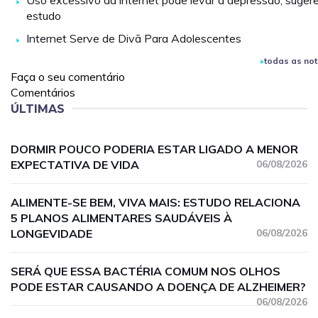
Uso excessivo da internet pode levar à depressão, suger
estudo
Internet Serve de Divã Para Adolescentes
todas as not
Faça o seu comentário
Comentários
ÚLTIMAS
DORMIR POUCO PODERIA ESTAR LIGADO A MENOR
EXPECTATIVA DE VIDA
06/08/2026
ALIMENTE-SE BEM, VIVA MAIS: ESTUDO RELACIONA
5 PLANOS ALIMENTARES SAUDÁVEIS À
LONGEVIDADE
06/08/2026
SERÁ QUE ESSA BACTÉRIA COMUM NOS OLHOS
PODE ESTAR CAUSANDO A DOENÇA DE ALZHEIMER?
06/08/2026