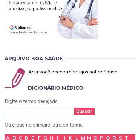
ARQUIVO BOA SAÚDE
Aqui você encontra artigos sobre Saúde
DICIONÁRIO MÉDICO
Digite o termo desejado
buscar
Ou clique na primeira letra do termo:
A
B
C
D
E
F
G
H
I
J
K
L
M
N
O
P
Q
R
S
T