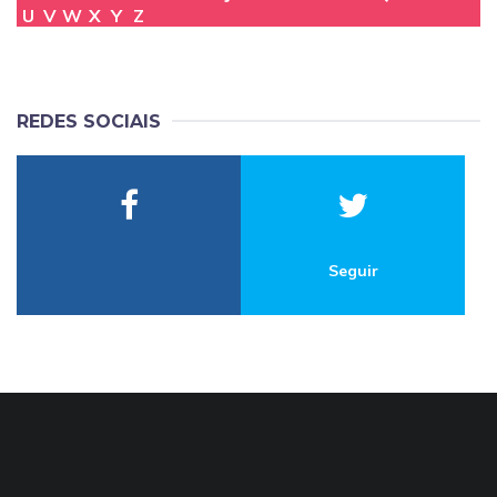
U
V
W
X
Y
Z
REDES SOCIAIS
Seguir