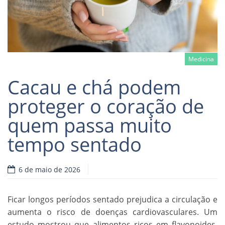
Medicina
Cacau e chá podem
proteger o coração de
quem passa muito
Read more
tempo sentado
6 de maio de 2026
Ficar longos períodos sentado prejudica a circulação e
aumenta o risco de doenças cardiovasculares. Um
estudo mostrou que alimentos ricos em flavonoides,