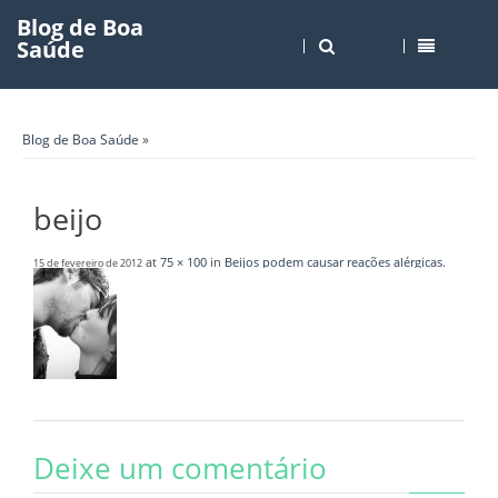
Blog de Boa
Saúde
Blog de Boa Saúde
»
beijo
at
75 × 100
in
Beijos podem causar reações alérgicas
.
15 de fevereiro de 2012
Deixe um comentário