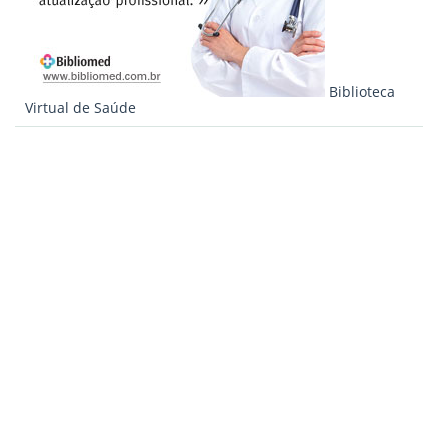
Biblioteca
Virtual de Saúde
Quem
somos
Fale
Qualidade
conosco
de vida e Saúde