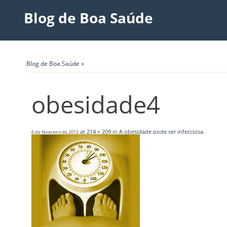
Blog de Boa Saúde
Blog de Boa Saúde
»
obesidade4
at
214 × 209
in
A obesidade pode ser infecciosa
.
6 de fevereiro de 2012