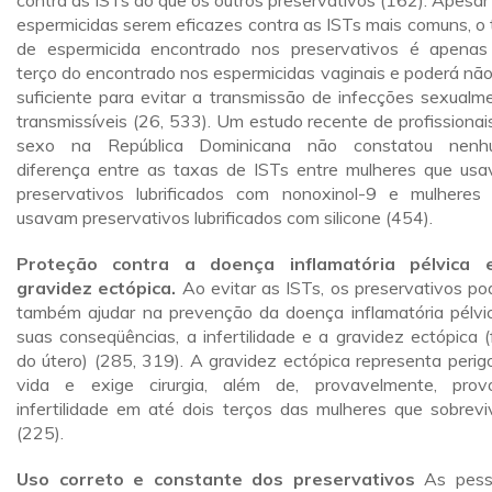
contra as ISTs do que os outros preservativos (162). Apesar
espermicidas serem eficazes contra as ISTs mais comuns, o 
de espermicida encontrado nos preservativos é apena
terço do encontrado nos espermicidas vaginais e poderá não
suficiente para evitar a transmissão de infecções sexualm
transmissíveis (26, 533). Um estudo recente de profissionai
sexo na República Dominicana não constatou nenh
diferença entre as taxas de ISTs entre mulheres que us
preservativos lubrificados com nonoxinol-9 e mulheres
usavam preservativos lubrificados com silicone (454).
Proteção contra a doença inflamatória pélvica 
gravidez ectópica.
Ao evitar as ISTs, os preservativos p
também ajudar na prevenção da doença inflamatória pélvi
suas conseqüências, a infertilidade e a gravidez ectópica (
do útero) (285, 319). A gravidez ectópica representa perig
vida e exige cirurgia, além de, provavelmente, prov
infertilidade em até dois terços das mulheres que sobrev
(225).
Uso correto e constante dos preservativos
As pes