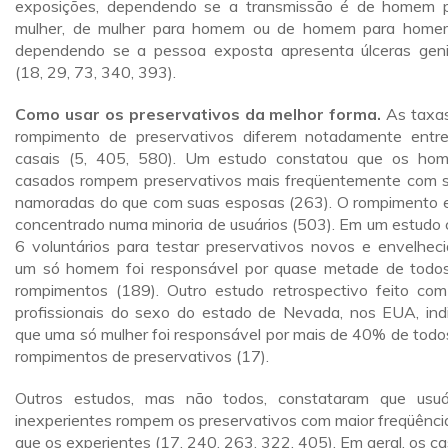
exposições, dependendo se a transmissão é de homem 
mulher, de mulher para homem ou de homem para home
dependendo se a pessoa exposta apresenta úlceras geni
(18, 29, 73, 340, 393).
Como usar os preservativos da melhor forma.
As taxa
rompimento de preservativos diferem notadamente entr
casais (5, 405, 580). Um estudo constatou que os ho
casados rompem preservativos mais freqüentemente com 
namoradas do que com suas esposas (263). O rompimento 
concentrado numa minoria de usuários (503). Em um estudo
6 voluntários para testar preservativos novos e envelheci
um só homem foi responsável por quase metade de todo
rompimentos (189). Outro estudo retrospectivo feito co
profissionais do sexo do estado de Nevada, nos EUA, ind
que uma só mulher foi responsável por mais de 40% de todo
rompimentos de preservativos (17).
Outros estudos, mas não todos, constataram que usuá
inexperientes rompem os preservativos com maior freqüênci
que os experientes (17, 240, 263, 322, 405). Em geral, os ca