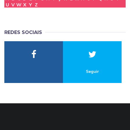
U
V
W
X
Y
Z
REDES SOCIAIS
Seguir