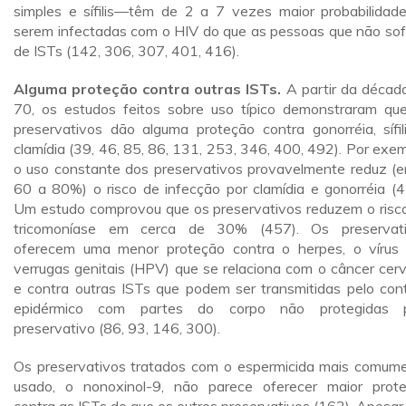
simples e sífilis—têm de 2 a 7 vezes maior probabilidad
serem infectadas com o HIV do que as pessoas que não so
de ISTs (142, 306, 307, 401, 416).
Alguma proteção contra outras ISTs.
A partir da décad
70, os estudos feitos sobre uso típico demonstraram qu
preservativos dão alguma proteção contra gonorréia, sífil
clamídia (39, 46, 85, 86, 131, 253, 346, 400, 492). Por exem
o uso constante dos preservativos provavelmente reduz (e
60 a 80%) o risco de infecção por clamídia e gonorréia (4
Um estudo comprovou que os preservativos reduzem o risc
tricomoníase em cerca de 30% (457). Os preservat
oferecem uma menor proteção contra o herpes, o vírus
verrugas genitais (HPV) que se relaciona com o câncer cervi
e contra outras ISTs que podem ser transmitidas pelo con
epidérmico com partes do corpo não protegidas p
preservativo (86, 93, 146, 300).
Os preservativos tratados com o espermicida mais comum
usado, o nonoxinol-9, não parece oferecer maior prot