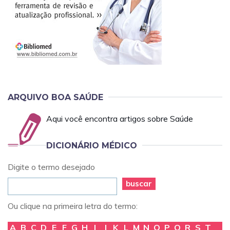
ARQUIVO BOA SAÚDE
Aqui você encontra artigos sobre Saúde
DICIONÁRIO MÉDICO
Digite o termo desejado
buscar
Ou clique na primeira letra do termo:
A
B
C
D
E
F
G
H
I
J
K
L
M
N
O
P
Q
R
S
T