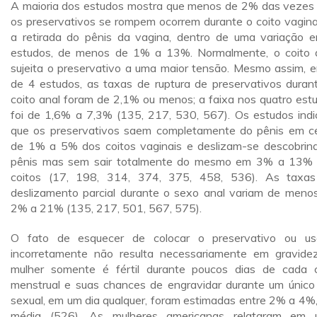
A maioria dos estudos mostra que menos de 2% das vezes
os preservativos se rompem ocorrem durante o coito vagina
a retirada do pênis da vagina, dentro de uma variação e
estudos, de menos de 1% a 13%. Normalmente, o coito 
sujeita o preservativo a uma maior tensão. Mesmo assim, 
de 4 estudos, as taxas de ruptura de preservativos duran
coito anal foram de 2,1% ou menos; a faixa nos quatro est
foi de 1,6% a 7,3% (135, 217, 530, 567). Os estudos ind
que os preservativos saem completamente do pênis em c
de 1% a 5% dos coitos vaginais e deslizam-se descobrin
pênis mas sem sair totalmente do mesmo em 3% a 13%
coitos (17, 198, 314, 374, 375, 458, 536). As taxa
deslizamento parcial durante o sexo anal variam de meno
2% a 21% (135, 217, 501, 567, 575).
O fato de esquecer de colocar o preservativo ou us
incorretamente não resulta necessariamente em gravide
mulher somente é fértil durante poucos dias de cada c
menstrual e suas chances de engravidar durante um único
sexual, em um dia qualquer, foram estimadas entre 2% a 4%
média (526). As mulheres americanas relataram em