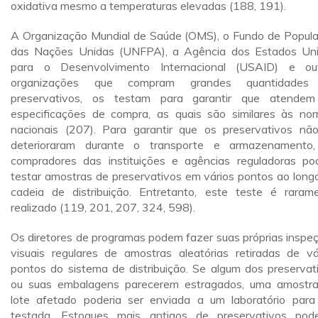
oxidativa mesmo a temperaturas elevadas (188, 191).
A Organização Mundial de Saúde (OMS), o Fundo de Popul
das Nações Unidas (UNFPA), a Agência dos Estados Un
para o Desenvolvimento Internacional (USAID) e ou
organizações que compram grandes quantidades
preservativos, os testam para garantir que atende
especificações de compra, as quais são similares às no
nacionais (207). Para garantir que os preservativos nã
deterioraram durante o transporte e armazenamento
compradores das instituições e agências reguladoras p
testar amostras de preservativos em vários pontos ao long
cadeia de distribuição. Entretanto, este teste é raram
realizado (119, 201, 207, 324, 598).
Os diretores de programas podem fazer suas próprias inspe
visuais regulares de amostras aleatórias retiradas de vá
pontos do sistema de distribuição. Se algum dos preservat
ou suas embalagens parecerem estragados, uma amostr
lote afetado poderia ser enviada a um laboratório para
testada. Estoques mais antigos de preservativos pod