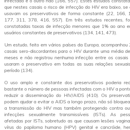
infectado e o outro não (166, 557). Estes estudos constat
que nestes casais o risco de infecção do HIV era baixo, se 
usavam os preservativos de forma constante (22, 166, 
177, 311, 378, 416, 557). Em três estudos recentes, f
constatadas taxas de infecção menores que 1% ao ano e
usuários constantes de preservativos (134, 141, 473).
Um estudo, feito em vários países da Europa, acompanhou
casais sero-discordantes para o HIV durante uma média d
meses e não registrou nenhuma infecção entre os casais
usaram o preservativo em todas as suas relações sexuai
período (134).
O uso amplo e constante dos preservativos poderia red
bastante o número de pessoas infectadas com o HIV a pont
reduzir a disseminação do HIV/AIDS (410). Os preservat
podem ajudar a evitar a AIDS a longo prazo, não só bloque
a transmissão do HIV mas também protegendo contra ou
infecções sexualmente transmissíveis (ISTs). As pes
afetadas por ISTs, sobretudo as que causam lesões vagin
vírus do papiloma humano (HPV) genital e cancróide, he