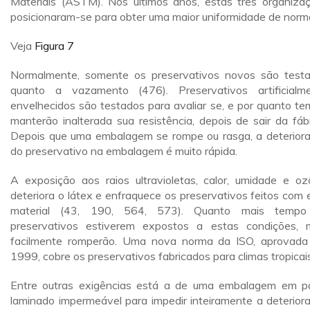
Materiais (ASTM). Nos últimos anos, estas três organiza
posicionaram-se para obter uma maior uniformidade de norm
Veja
Figura 7
Normalmente, somente os preservativos novos são test
quanto a vazamento (476). Preservativos artificialm
envelhecidos são testados para avaliar se, e por quanto te
manterão inalterada sua resistência, depois de sair da fábr
Depois que uma embalagem se rompe ou rasga, a deterior
do preservativo na embalagem é muito rápida.
A exposição aos raios ultravioletas, calor, umidade e oz
deteriora o látex e enfraquece os preservativos feitos com 
material (43, 190, 564, 573). Quanto mais tempo
preservativos estiverem expostos a estas condições, 
facilmente romperão. Uma nova norma da ISO, aprovad
1999, cobre os preservativos fabricados para climas tropicais
Entre outras exigências está a de uma embalagem em p
laminado impermeável para impedir inteiramente a deterior