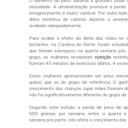
O aumento do peso durante a gravidez pode co
obesidade. A amamentação promove a perda 
emagrecimento é muito variável. Por outro lado
dieta restritiva de calorias durante a amam
avaliado adequadamente.
Para avaliar o efeito da dieta das mães no 
lactantes, na Carolina do Norte, foram estuda
que tinham sobrepeso na quarta semana pós 
grupo, as mulheres receberam
nutrição
restriti
fizeram 45 minutos de exercícios diários, 4 vez
Estas mulheres apresentaram um peso menor
quilos) que as do grupo de referência. O ga
crescimento das crianças cujas mães fizeram di
não foi significativamente diferente do grupo de 
Segundo este estudo, a perda de peso de a
500 gramas por semana, entre a quarta e
semana pós parto, não afeta o crescimento das 