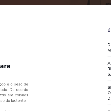
Ú
D
M
A
ara
R
S
ção e o peso de
S
dada. De acordo
O
tas em calorias
D
so do lactente.