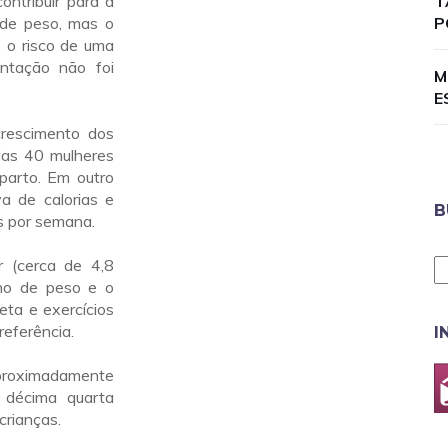
ntribuir para a
T
de peso, mas o
P
, o risco de uma
entação não foi
M
E
crescimento dos
das 40 mulheres
parto. Em outro
va de calorias e
B
es por semana.
 (cerca de 4,8
nho de peso e o
eta e exercícios
referência.
I
proximadamente
 décima quarta
crianças.