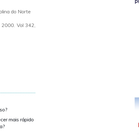
P
olina do Norte
, 2000. Vol 342,
eso?
er mais rápido
ta?