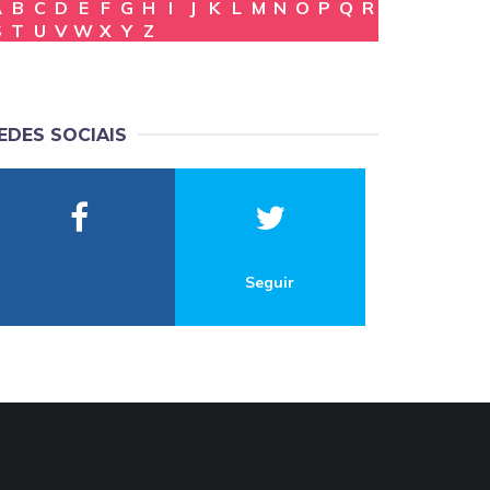
A
B
C
D
E
F
G
H
I
J
K
L
M
N
O
P
Q
R
S
T
U
V
W
X
Y
Z
EDES SOCIAIS
Seguir