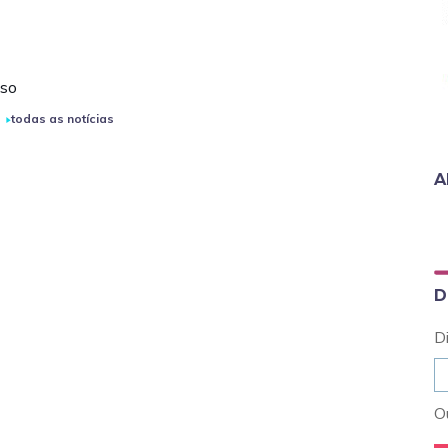
eso
todas as notícias
A
D
D
Ou