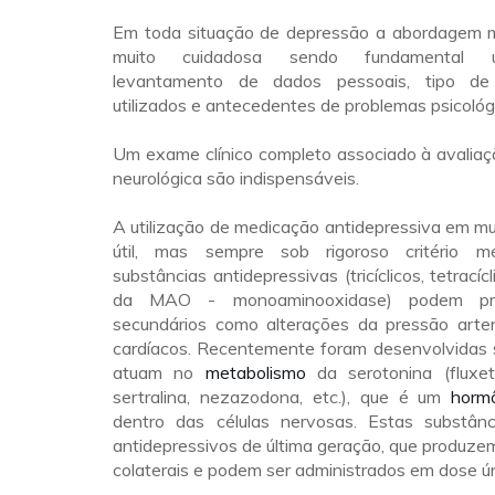
Em toda situação de depressão a abordagem 
muito cuidadosa sendo fundamental 
levantamento de dados pessoais, tipo de
utilizados e antecedentes de problemas psicológ
Um exame clínico completo associado à avaliaçã
neurológica são indispensáveis.
A utilização de medicação antidepressiva em mu
útil, mas sempre sob rigoroso critério m
substâncias antidepressivas (tricíclicos, tetracícl
da MAO - monoaminooxidase) podem pro
secundários como alterações da pressão arter
cardíacos. Recentemente foram desenvolvidas 
atuam no
metabolismo
da serotonina (fluxeti
sertralina, nezazodona, etc.), que é um
horm
dentro das células nervosas. Estas substân
antidepressivos de última geração, que produze
colaterais e podem ser administrados em dose úni