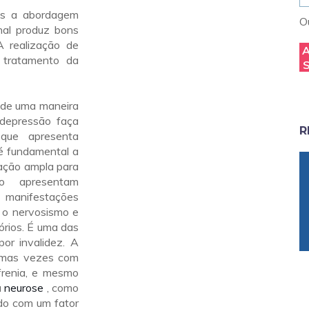
as a abordagem
Ou
nal produz bons
A realização de
o tratamento da
 de uma maneira
 depressão faça
R
 que apresenta
 é fundamental a
ação ampla para
ão apresentam
is manifestações
, o nervosismo e
órios. É uma das
or invalidez. A
gumas vezes com
frenia, e mesmo
a
neurose
, como
do com um fator