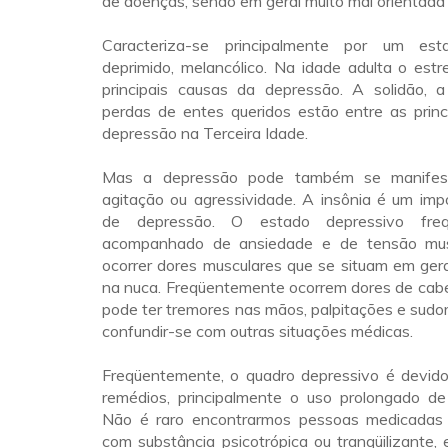
de doenças, sendo em geral muito mal orientada
Caracteriza-se principalmente por um es
deprimido, melancólico. Na idade adulta o est
principais causas da depressão. A solidão, a 
perdas de entes queridos estão entre as princ
depressão na Terceira Idade.
Mas a depressão pode também se manifest
agitação ou agressividade. A insônia é um imp
de depressão. O estado depressivo fre
acompanhado de ansiedade e de tensão mus
ocorrer dores musculares que se situam em ger
na nuca. Freqüentemente ocorrem dores de cabe
pode ter tremores nas mãos, palpitações e sudo
confundir-se com outras situações médicas.
Freqüentemente, o quadro depressivo é devido 
remédios, principalmente o uso prolongado de 
Não é raro encontrarmos pessoas medicadas 
com substância psicotrópica ou tranqüilizante