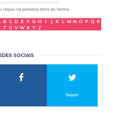
 clique na primeira letra do termo:
A
B
C
D
E
F
G
H
I
J
K
L
M
N
O
P
Q
R
S
T
U
V
W
X
Y
Z
EDES SOCIAIS
Seguir