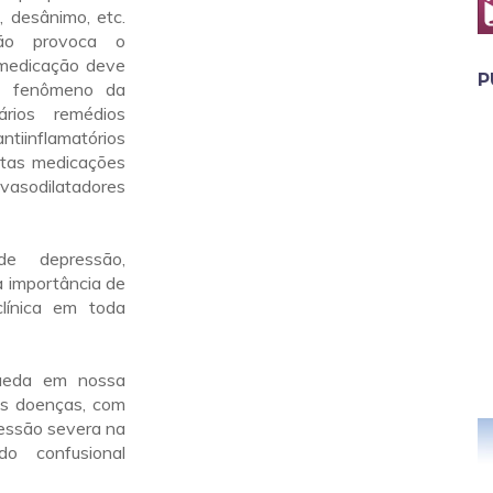
, desânimo, etc.
ão provoca o
 medicação deve
P
 o fenômeno da
ários remédios
antiinflamatórios
tas medicações
vasodilatadores
e depressão,
a importância de
línica em toda
ueda em nossa
 às doenças, com
ressão severa na
o confusional