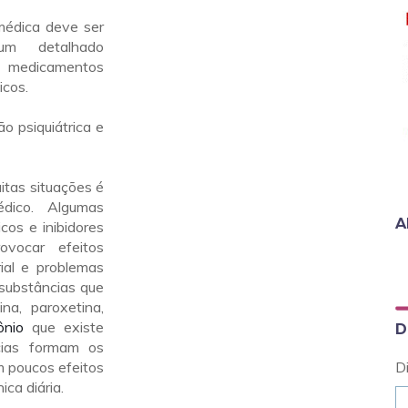
médica deve ser
um detalhado
 medicamentos
icos.
o psiquiátrica e
itas situações é
édico. Algumas
A
icos e inibidores
vocar efeitos
ial e problemas
substâncias que
na, paroxetina,
ônio
que existe
D
cias formam os
m poucos efeitos
D
ca diária.