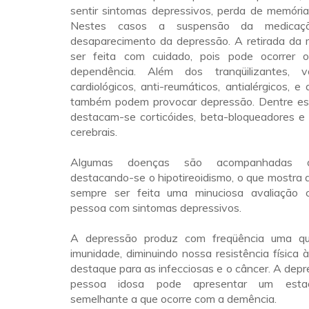
sentir sintomas depressivos, perda de memória
Nestes casos a suspensão da medicaç
desaparecimento da depressão. A retirada da
ser feita com cuidado, pois pode ocorrer
dependência. Além dos tranqüilizantes, v
cardiológicos, anti-reumáticos, antialérgicos, e 
também podem provocar depressão. Dentre es
destacam-se corticóides, beta-bloqueadores e 
cerebrais.
Algumas doenças são acompanhadas d
destacando-se o hipotireoidismo, o que mostra 
sempre ser feita uma minuciosa avaliação c
pessoa com sintomas depressivos.
A depressão produz com freqüência uma q
imunidade, diminuindo nossa resistência física
destaque para as infecciosas e o câncer. A dep
pessoa idosa pode apresentar um estad
semelhante a que ocorre com a demência.