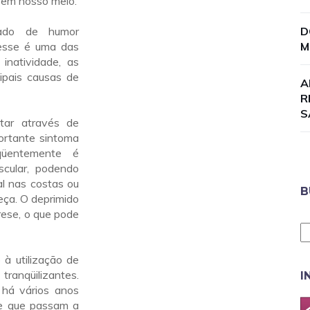
 em nosso meio.
tado de humor
D
resse é uma das
M
inatividade, as
ipais causas de
A
R
S
ar através de
ortante sintoma
qüentemente é
cular, podendo
al nas costas ou
B
ça. O deprimido
rese, o que pode
à utilização de
tranqüilizantes.
I
há vários anos
, e que passam a