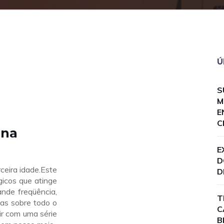
Ú
S
M
E
C
 na
E
D
ceira idade.Este
D
gicos que atinge
ande freqüência,
T
as sobre todo o
C
ir com uma série
B