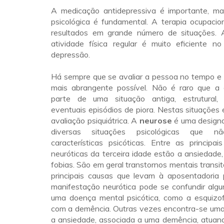
A medicação antidepressiva é importante, m
psicológica é fundamental. A terapia ocupacio
resultados em grande número de situações. 
atividade física regular é muito eficiente n
depressão.
Há sempre que se avaliar a pessoa no tempo e
mais abrangente possível. Não é raro que a
parte de uma situação antiga, estrutural,
eventuais episódios de piora. Nestas situações
avaliação psiquiátrica. A
neurose
é uma design
diversas situações psicológicas que n
características psicóticas. Entre as principa
neuróticas da terceira idade estão a ansiedade
fobias. São em geral transtornos mentais transit
principais causas que levam à aposentadoria p
manifestação neurótica pode se confundir al
uma doença mental psicótica, como a esquizo
com a demência. Outras vezes encontra-se um
a ansiedade, associada a uma demência, atuan