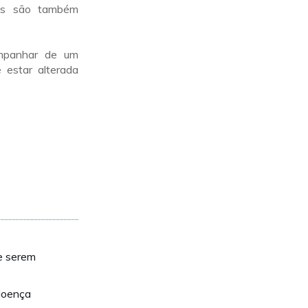
ses são também
ompanhar de um
estar alterada
e serem
doença