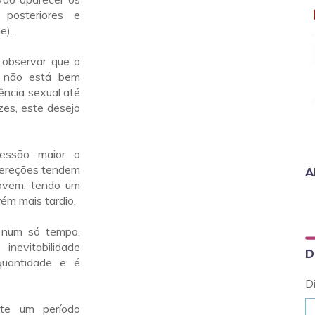
 posteriores e
e).
observar que a
os não está bem
ência sexual até
zes, este desejo
essão maior o
 ereções tendem
A
ovem, tendo um
ém mais tardio.
e num só tempo,
nevitabilidade
D
 quantidade e é
D
ste um período