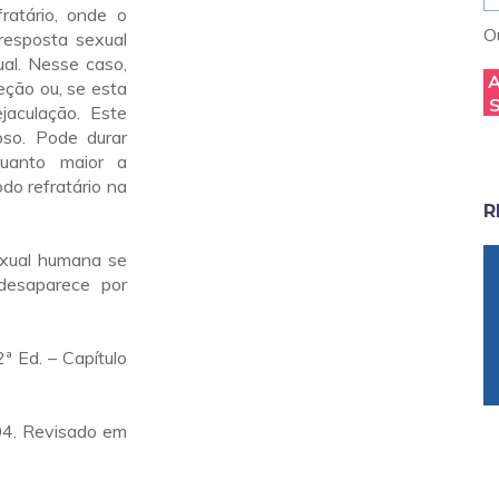
ratário, onde o
Ou
resposta sexual
al. Nesse caso,
eção ou, se esta
jaculação. Este
oso. Pode durar
quanto maior a
odo refratário na
R
exual humana se
desaparece por
 Ed. – Capítulo
04. Revisado em