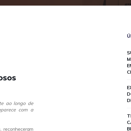
Ú
S
M
E
C
osos
E
D
D
te ao longo de
saparece com a
T
C
B
s, reconheceram