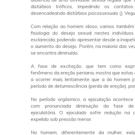
distúrbios tróficos, impedindo os contatos
desencadeando distúrbios psicossexuais (J. Vegu
Com relação ao homem idoso, vamos também 
fisiologia do desejo sexual nestes indivídu
esclarecida, podendo apresentar desde a inapet
o aumento do desejo. Porém, na maioria das ve
se encontra diminuído.
A fase de excitação, que tem como expr
fenômeno da ereção peniana, mostra que estas
a ocorrer mais lentamente que a do homem j
período de detumescência (perda de ereção), por
No período orgásmico, a ejaculação acontec
com pronunciada diminuição da fase de i
ejaculatória. O ejaculado sofre redução na
expelido sob pressão menor.
No homem, diferentemente da mulher, exi