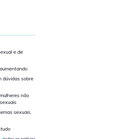
sexual e de
á aumentando
m dúvidas sobre
 mulheres não
sexuais
lemas sexuais,
studo
todas as notícias