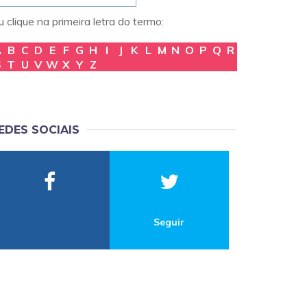
 clique na primeira letra do termo:
A
B
C
D
E
F
G
H
I
J
K
L
M
N
O
P
Q
R
S
T
U
V
W
X
Y
Z
EDES SOCIAIS
Seguir