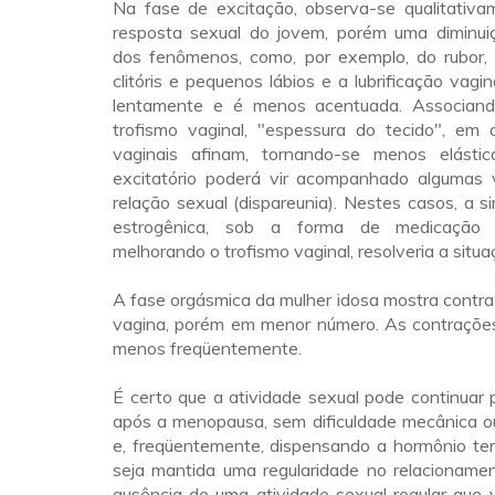
Na fase de excitação, observa-se qualitati
resposta sexual do jovem, porém uma diminuiç
dos fenômenos, como, por exemplo, do rubor
clitóris e pequenos lábios e a lubrificação vagi
lentamente e é menos acentuada. Associan
trofismo vaginal, "espessura do tecido", em
vaginais afinam, tornando-se menos elástic
excitatório poderá vir acompanhado algumas
relação sexual (dispareunia). Nestes casos, a s
estrogênica, sob a forma de medicação o
melhorando o trofismo vaginal, resolveria a situa
A fase orgásmica da mulher idosa mostra contra
vagina, porém em menor número. As contrações
menos freqüentemente.
É certo que a atividade sexual pode continuar
após a menopausa, sem dificuldade mecânica ou
e, freqüentemente, dispensando a hormônio ter
seja mantida uma regularidade no relacionamen
ausência de uma atividade sexual regular que 