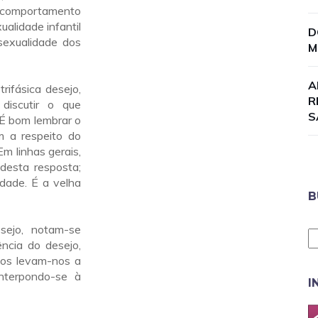
o comportamento
alidade infantil
D
sexualidade dos
M
A
ifásica desejo,
R
discutir o que
S
 É bom lembrar o
m a respeito do
Em linhas gerais,
desta resposta;
dade. É a velha
B
sejo, notam-se
ncia do desejo,
nos levam-nos a
nterpondo-se à
I