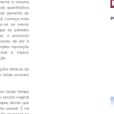
vamente a mesma
ão quantitativa
, do aumento do
nal, começa mais
P
do-se ao menor
 que as paredes
as, o processo
 vezes de dor à
imples reposição
ral e tópica,
ção.
ções rítmicas da
 retais ocorrem
 por longo tempo
 secura vaginal
apia, desde que
to sexual. É na
vão aparecer os