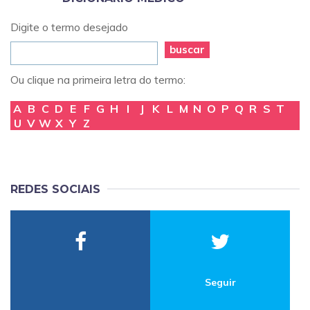
Digite o termo desejado
buscar
Ou clique na primeira letra do termo:
A
B
C
D
E
F
G
H
I
J
K
L
M
N
O
P
Q
R
S
T
U
V
W
X
Y
Z
REDES SOCIAIS
Seguir