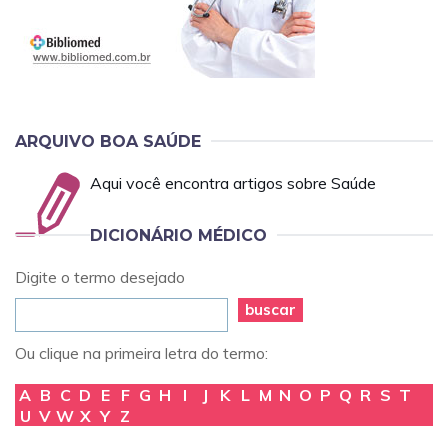
ARQUIVO BOA SAÚDE
Aqui você encontra artigos sobre Saúde
DICIONÁRIO MÉDICO
Digite o termo desejado
buscar
Ou clique na primeira letra do termo:
A
B
C
D
E
F
G
H
I
J
K
L
M
N
O
P
Q
R
S
T
U
V
W
X
Y
Z