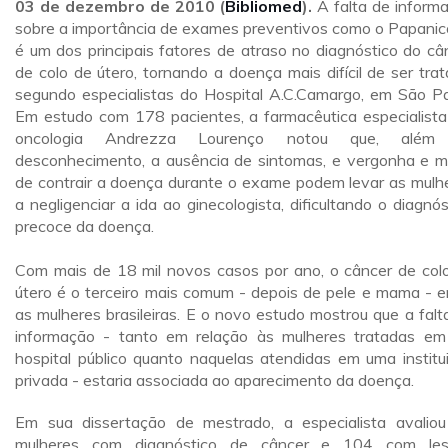
03 de dezembro de 2010 (
Bibliomed
).
A falta de inform
sobre a importância de exames preventivos como o Papanic
é um dos principais fatores de atraso no diagnóstico do câ
de colo de útero, tornando a doença mais difícil de ser trat
segundo especialistas do Hospital A.C.Camargo, em São Pa
Em estudo com 178 pacientes, a farmacêutica especialist
oncologia Andrezza Lourenço notou que, além
desconhecimento, a ausência de sintomas, e vergonha e 
de contrair a doença durante o exame podem levar as mulh
a negligenciar a ida ao ginecologista, dificultando o diagnós
precoce da doença.
Com mais de 18 mil novos casos por ano, o câncer de col
útero é o terceiro mais comum - depois de pele e mama - e
as mulheres brasileiras. E o novo estudo mostrou que a falt
informação - tanto em relação às mulheres tratadas e
hospital público quanto naquelas atendidas em uma institu
privada - estaria associada ao aparecimento da doença.
Em sua dissertação de mestrado, a especialista avalio
mulheres com diagnóstico de câncer e 104 com les