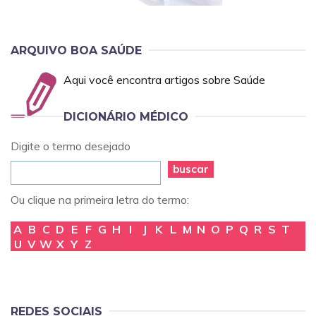
ARQUIVO BOA SAÚDE
Aqui você encontra artigos sobre Saúde
DICIONÁRIO MÉDICO
Digite o termo desejado
buscar
Ou clique na primeira letra do termo:
A
B
C
D
E
F
G
H
I
J
K
L
M
N
O
P
Q
R
S
T
U
V
W
X
Y
Z
REDES SOCIAIS