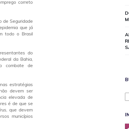
emprego correto
D
M
ão de Seguridade
epidemia que já
m todo o Brasil
A
R
S
resentantes do
ederal da Bahia,
 no combate de
B
nas estratégias
 não devem ser
ncia elevada de
res é de que se
írus, que devem
I
rsos municípios