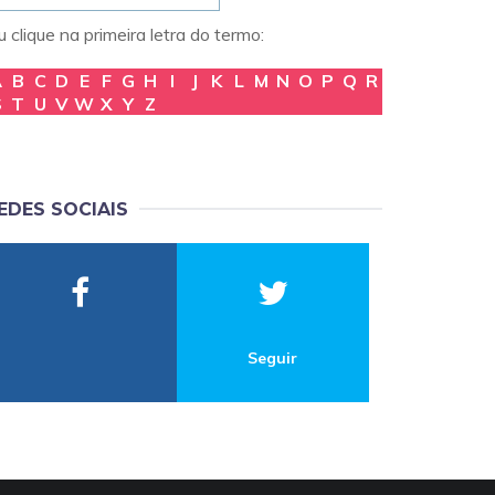
 clique na primeira letra do termo:
A
B
C
D
E
F
G
H
I
J
K
L
M
N
O
P
Q
R
S
T
U
V
W
X
Y
Z
EDES SOCIAIS
Seguir