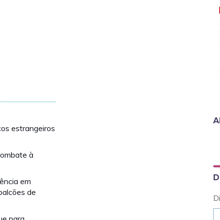
A
os estrangeiros
 combate à
D
dência em
balcões de
D
ue para