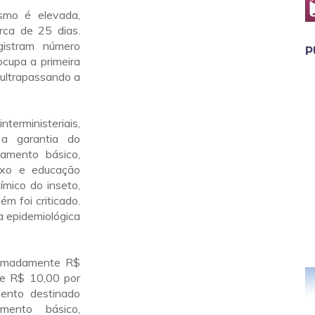
smo é elevada,
rca de 25 dias.
gistram número
P
ocupa a primeira
 ultrapassando a
terministeriais,
a garantia do
amento básico,
lixo e educação
ímico do inseto,
ém foi criticado.
ia epidemiológica
ximadamente R$
de R$ 10,00 por
ento destinado
mento básico,