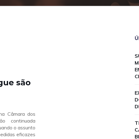
Ú
S
M
E
C
gue são
E
D
D
na Câmara dos
ão continuada
T
uando o assunto
C
edidas eficazes
B