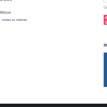
Ou
átricos
todas as notícias
R