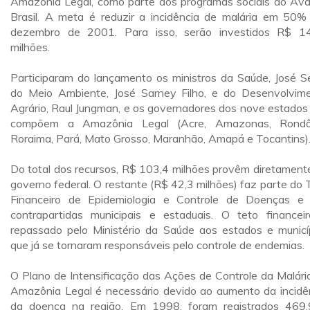
Amazônia Legal, como parte dos programas sociais do Av
Brasil. A meta é reduzir a incidência de malária em 50%
dezembro de 2001. Para isso, serão investidos R$ 1
milhões.
Participaram do lançamento os ministros da Saúde, José Se
do Meio Ambiente, José Sarney Filho, e do Desenvolvim
Agrário, Raul Jungman, e os governadores dos nove estados
compõem a Amazônia Legal (Acre, Amazonas, Rondôn
Roraima, Pará, Mato Grosso, Maranhão, Amapá e Tocantins)
Do total dos recursos, R$ 103,4 milhões provêm diretament
governo federal. O restante (R$ 42,3 milhões) faz parte do 
Financeiro de Epidemiologia e Controle de Doenças e
contrapartidas municipais e estaduais. O teto financei
repassado pelo Ministério da Saúde aos estados e municí
que já se tornaram responsáveis pelo controle de endemias.
O Plano de Intensificação das Ações de Controle da Malári
Amazônia Legal é necessário devido ao aumento da incidê
da doença na região. Em 1998, foram registrados 469