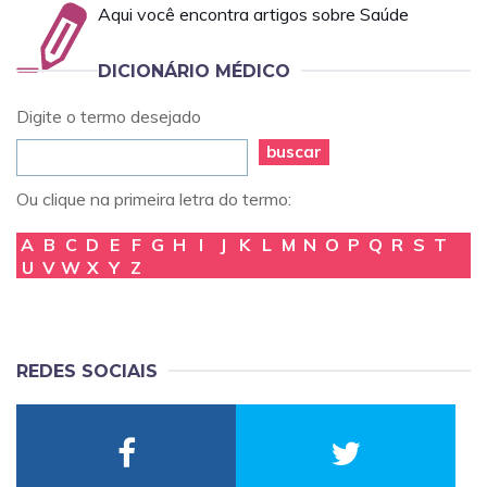
Aqui você encontra artigos sobre Saúde
DICIONÁRIO MÉDICO
Digite o termo desejado
buscar
Ou clique na primeira letra do termo:
A
B
C
D
E
F
G
H
I
J
K
L
M
N
O
P
Q
R
S
T
U
V
W
X
Y
Z
REDES SOCIAIS