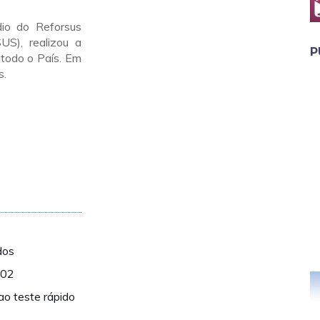
dio do Reforsus
S), realizou a
P
 todo o País. Em
s.
dos
002
ao teste rápido