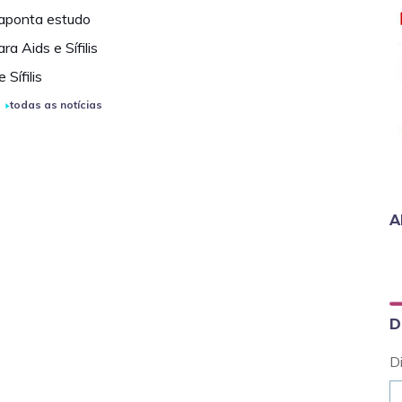
 aponta estudo
 Aids e Sífilis
Sífilis
todas as notícias
A
D
D