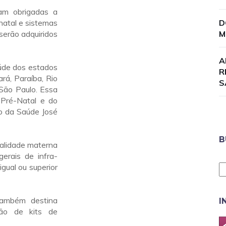
am obrigadas a
natal e sistemas
D
serão adquiridos
M
A
úde dos estados
R
rá, Paraíba, Rio
S
 São Paulo. Essa
Pré-Natal e do
o da Saúde José
B
talidade materna
erais de infra-
gual ou superior
também destina
I
ção de kits de