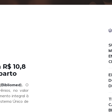
Ú
S
M
E
C
 R$ 10,8
parto
E
D
(
Bibliomed
).
O
D
ênios, no valor
mento integral à
T
istema Único de
C
B