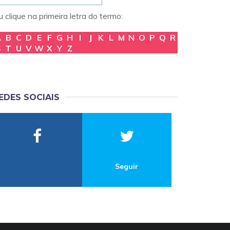
 clique na primeira letra do termo:
A
B
C
D
E
F
G
H
I
J
K
L
M
N
O
P
Q
R
S
T
U
V
W
X
Y
Z
EDES SOCIAIS
Seguir